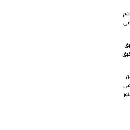
 منهم
طفى
جح منذ ميلاده عام 1990 فى تحقيق
قيق
ن
الفنية فى
تور