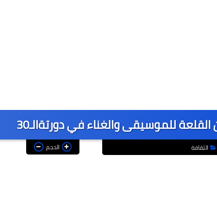
لقلعة للموسيقى والغناء في دورتةالـ30
الحجم
الثقافة