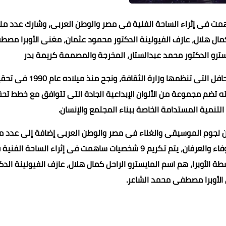
 وزيرة الثقافة ورئيس الأوبرا 10 شخصيات ساهمت فى إثراء الساحة الفنية فى مصر والوطن العربى، وشارك عدد
 كمال هلال، عازف الفيولينة الدكتور محمود عثمان، مغنى الأوبرا مص
مايسترو الدكتور محمد عبدالستار، المخرجة والمصممة كريمة بدر
مهرجان قلعة صلاح الدين من التظاهرات الراسخة وأحد أهم المحافل التى تنظمها وزارة الثقافة، ون
ه تضم مجموعة من الألوان الإبداعية الجادة التى تتوافق مع خطط تح
لتنمية المستدامة الخاصة ببناء المجتمع والإنسان.
ة من نجوم الموسيقى والغناء فى مصر والوطن العربى إضافة إلى عدد م
الفرق الأجنبية، وأشار إلى أنه كعادة الأوبرا فى تقديم معانى الوفاء والعرفان، يتم تكريم 9 شخصيات ساهمت فى إثراء الساحة 
 الأوبرا، هم اسم المايسترو الراحل كمال هلال، عازف الفيولينة الدك
الأوبرا مصطفى محمد الشاعر.