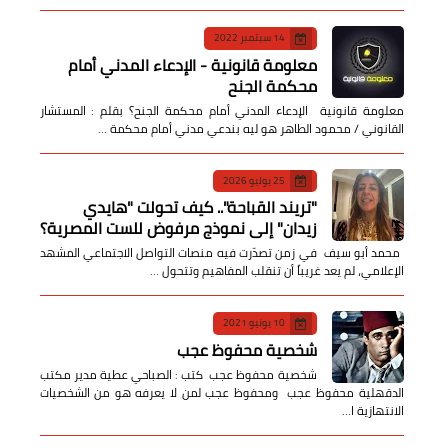
14 سبتمبر 2022
معلومة قانونية - الإدعاء المدني أمام
محكمة الجنح
معلومة قانونية الإدعاء المدني أمام محكمة الجنح؟ بقلم : المستشار
القانوني / محمود الطاهر هو ليه بندعي مدني أمام محكمة …
25 يوليو 2026
​"تريند القباحة".. كيف تحولت "هايدي
زيدان" إلى نموذج مرفوض للست المصرية؟
​ محمد أبو سيف ​في زمن تصدّرت فيه منصات التواصل الاجتماعي المشهد
الإعلامي، لم يعد غريباً أن تنقلب المفاهيم وتتحول …
10 يونيو 2021
شخصية محفوظ عجب
شخصية محفوظ عجب كتب : الصباحي عطية مدير مكتب
الدقهلية محفوظ عجب ومحفوظ عجب لمن لا يعرفه هو من الشخصيات
الانتهازية ا…