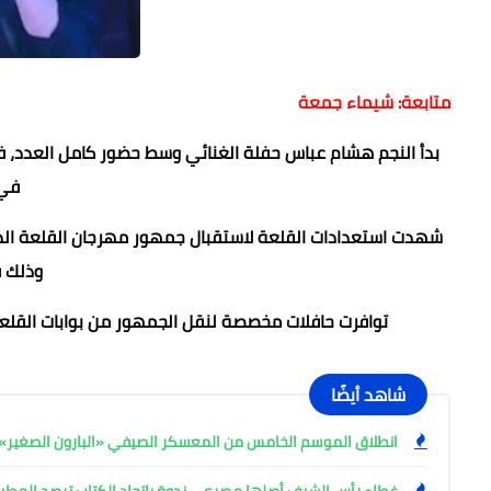
متابعة: شيماء جمعة
بدأ النجم هشام عباس حفلة الغنائي وسط حضور كامل العدد، في
في د
شهدت استعدادات القلعة لاستقبال جمهور مهرجان القلعة الدو
وذلك في
توافرت حافلات مخصصة لنقل الجمهور من بوابات القلع
شاهد أيضًا
انطلاق الموسم الخامس من المعسكر الصيفي «البارون الصغير» ب
غطاء رأس الشيف أصلها مصري .. ندوة باتحاد الكتاب ترصد المط