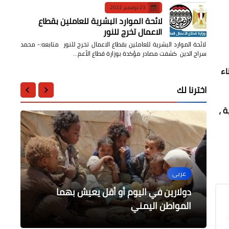
23 نوفمبر 2022
لائحة الموارد البشرية للعاملين بقطاع
الاعمال تخرج للنور
لائحة الموارد البشرية للعاملين بقطاع الاعمال تخرج للنور متابعه:- محمد
سراج الدين كشفت مصادر مؤكدة بوزارة قطاع الأعم…
اء
اخترنا لك
 ،
عربى
عربى
الرياضة
محافظات
أخبار مصر
هدم العراقيب للمرة 212 وإقتحام
دولارين في اليوم أو أقل يعيش بهما
الشباب والرياضة تواصل فاعليات دورة
تحرير (234) محضر تمويني خلال الحملات
تشكيل الأهلي المتوقع امام نادي البنك
المواطن اليمني
للمسجد الأقصى
الأهلي في الجولة ١٥ اليوم
التفتيشية المفاجئة بالمنوفية
الازمات بأكاديمية ناصر العسكرية العليا