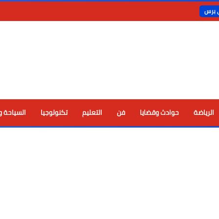
ي برس
الرياضة
حوادث وقضايا
فن
التعليم
تكنولوجيا
السياحة و