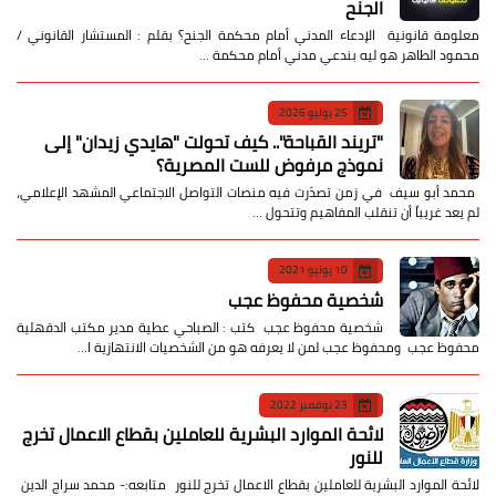
الجنح
معلومة قانونية الإدعاء المدني أمام محكمة الجنح؟ بقلم : المستشار القانوني /
محمود الطاهر هو ليه بندعي مدني أمام محكمة …
25 يوليو 2026
​"تريند القباحة".. كيف تحولت "هايدي زيدان" إلى
نموذج مرفوض للست المصرية؟
​ محمد أبو سيف ​في زمن تصدّرت فيه منصات التواصل الاجتماعي المشهد الإعلامي،
لم يعد غريباً أن تنقلب المفاهيم وتتحول …
10 يونيو 2021
شخصية محفوظ عجب
شخصية محفوظ عجب كتب : الصباحي عطية مدير مكتب الدقهلية
محفوظ عجب ومحفوظ عجب لمن لا يعرفه هو من الشخصيات الانتهازية ا…
23 نوفمبر 2022
لائحة الموارد البشرية للعاملين بقطاع الاعمال تخرج
للنور
لائحة الموارد البشرية للعاملين بقطاع الاعمال تخرج للنور متابعه:- محمد سراج الدين