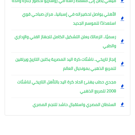
ميسي يصل إلى مسقط رأسه في روساريو لحضور جنازة والده
الأهلي يواصل تحضيراته في إسبانيا.. مران صباحي قوي
استعدادًا للموسم الجديد
رسميًا.. الزمالك يعلن التشكيل الكامل للجهاز الفني والإداري
والطبي
إنجاز تاريخي.. ناشئات كرة اليد المصرية يكتبن التاريخ ويرتقين
للمربع الذهبي بمونديال العالم
مجدي حطب يهنئ اتحاد كرة اليد بالتأهل التاريخي لناشئات
2008 للمربع الذهبي
السلطان المصري واستقبال حاشد للنجم المصري