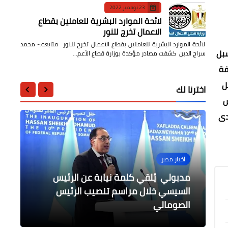
23 نوفمبر 2022
لائحة الموارد البشرية للعاملين بقطاع
الاعمال تخرج للنور
لائحة الموارد البشرية للعاملين بقطاع الاعمال تخرج للنور متابعه:- محمد
سبل
سراج الدين كشفت مصادر مؤكدة بوزارة قطاع الأعم…
فة
ل
اخترنا لك
س
دى
أخبار مصر
أخبار مصر
محافظات
أخبار مصر
أخبار مصر
وزير الإنتاج الحربي يناقش مع علماء
مدبولي يُلقي كلمة نيابة عن الرئيس
محافظ الدقهلية يجتمع بالشركات
السيسي خلال مراسم تنصيب الرئيس
الصحة: تنفيذ 3 قوافل علاجية مجانية
وزارة الموارد المائية والري تصدر بيان عن
مصريين سبل الاستفادة من خبراتهم فى
الصناعة
الصومالي
متخصصة بالقاهرة والبحر الأحمر
فاعليات اسبوع القاهرة الخامس للمياه
المنفذة لتطوير شوارع مدينة المنصورة .