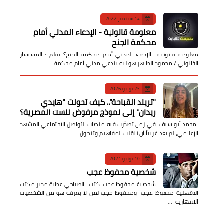
14 سبتمبر 2022
معلومة قانونية - الإدعاء المدني أمام
محكمة الجنح
معلومة قانونية الإدعاء المدني أمام محكمة الجنح؟ بقلم : المستشار
القانوني / محمود الطاهر هو ليه بندعي مدني أمام محكمة …
25 يوليو 2026
​"تريند القباحة".. كيف تحولت "هايدي
زيدان" إلى نموذج مرفوض للست المصرية؟
​ محمد أبو سيف ​في زمن تصدّرت فيه منصات التواصل الاجتماعي المشهد
الإعلامي، لم يعد غريباً أن تنقلب المفاهيم وتتحول …
10 يونيو 2021
شخصية محفوظ عجب
شخصية محفوظ عجب كتب : الصباحي عطية مدير مكتب
الدقهلية محفوظ عجب ومحفوظ عجب لمن لا يعرفه هو من الشخصيات
الانتهازية ا…