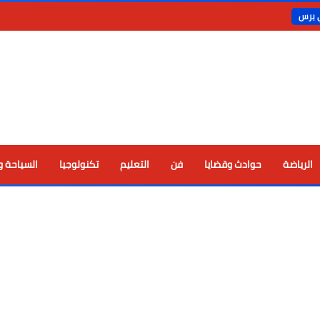
ي برس
الرياضة
حوادث وقضايا
فن
التعليم
تكنولوجيا
السياحة و