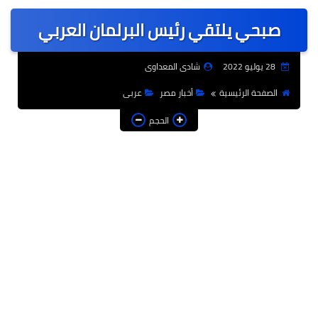
عربى
صبحي يلتقي رئيس البرلمان العربي
عالمى
الرياضة
28 يوليو 2022
شادى المعداوى
حوادث وقضايا
الصفحة الرئيسية
أخبار مصر
عربى
فن
الحجم
التعليم
تكنولوجيا
السياحة والفنادق