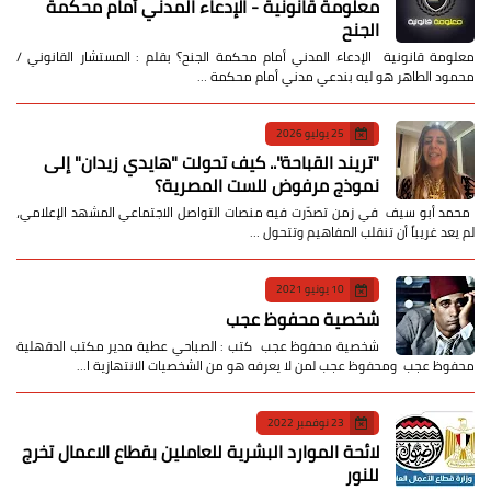
معلومة قانونية - الإدعاء المدني أمام محكمة
الجنح
معلومة قانونية الإدعاء المدني أمام محكمة الجنح؟ بقلم : المستشار القانوني /
محمود الطاهر هو ليه بندعي مدني أمام محكمة …
25 يوليو 2026
​"تريند القباحة".. كيف تحولت "هايدي زيدان" إلى
نموذج مرفوض للست المصرية؟
​ محمد أبو سيف ​في زمن تصدّرت فيه منصات التواصل الاجتماعي المشهد الإعلامي،
لم يعد غريباً أن تنقلب المفاهيم وتتحول …
10 يونيو 2021
شخصية محفوظ عجب
شخصية محفوظ عجب كتب : الصباحي عطية مدير مكتب الدقهلية
محفوظ عجب ومحفوظ عجب لمن لا يعرفه هو من الشخصيات الانتهازية ا…
23 نوفمبر 2022
لائحة الموارد البشرية للعاملين بقطاع الاعمال تخرج
للنور