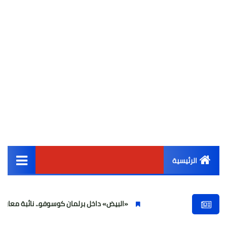
الرئيسية
القائمة الرئيسية
«البيض» داخل برلمان كوسوفو.. نائبة معارضة تهاجم ألب
أخبار مصر