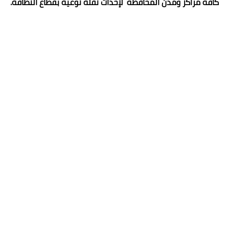
كافة مراكز ومدن المحافظة لإحداث نقلة نوعية بقطاع النظافة.