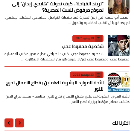
​"تريند القباحة".. كيف تحولت "هايدي زيدان" إلى
نموذج مرفوض للست المصرية؟
​ محمد أبو سيف ​في زمن تصدّرت فيه منصات التواصل الاجتماعي المشهد الإعلامي،
لم يعد غريباً أن تنقلب المفاهيم وتتحول …
10 يونيو 2021
شخصية محفوظ عجب
شخصية محفوظ عجب كتب : الصباحي عطية مدير مكتب الدقهلية
محفوظ عجب ومحفوظ عجب لمن لا يعرفه هو من الشخصيات الانتهازية ا…
23 نوفمبر 2022
لائحة الموارد البشرية للعاملين بقطاع الاعمال تخرج
للنور
لائحة الموارد البشرية للعاملين بقطاع الاعمال تخرج للنور متابعه:- محمد سراج الدين
كشفت مصادر مؤكدة بوزارة قطاع الأعم…
اخترنا لك