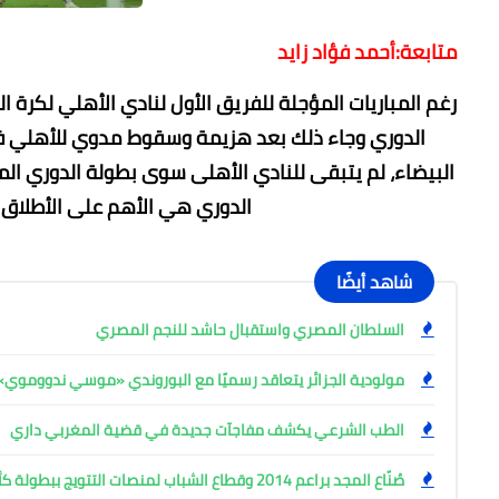
متابعة:أحمد فؤاد زايد
رغم المباريات المؤجلة للفريق الأول لنادي الأهلي لكرة ا
الدوري وجاء ذلك بعد هزيمة وسقوط مدوي للأهلي في د
البيضاء، لم يتبقى للنادي الأهلى سوى بطولة الدوري ال
الدوري هي الأهم على الأطلاق ف
شاهد أيضًا
السلطان المصري واستقبال حاشد للنجم المصري
مولودية الجزائر يتعاقد رسميًا مع البوروندي «موسي ندووموي»
الطب الشرعي يكشف مفاجآت جديدة في قضية المغربي داري
صُنّاع المجد براعم 2014 وقطاع الشباب لمنصات التتويج ببطولة كأس المستقبل العربي