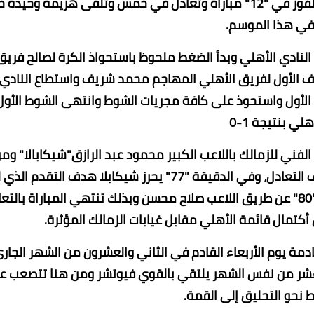
الدوري المصري برصيد"41" نقطة من "18" مباراة، حقق الفوز في "12" مباراة وتعادل في خمس وتلقى هزيمة وحي
في هذا الموسم.
 النادي الأهلي وبدأ الضغط ملحوظ باستحواذ الكرة لصالح فريق
لمباراة يحرز الهدف الأول لفريق الأهلي المهاجم محمد شريف واستطاع النادي
لأول واستحوذ على كافة مجريات الشوط وانتهى الشوط الأول
لي بنتيجة 1-0
الفني للزمالك باللاعب الكبير محمود عبد الرازق"شيكابالا" وم
تمريرة رائعة من شيكابالا يحرز المغربي بين شرقي هدف التعادل، وفي الدقيقة "77" يحرز شيكابلا هدف التقدم ا
يستمر طويلا حتى استطاع الأهلي التعديل في الدقيقة "80" عن طريق اللاعب صلاح محسن وبذلك تنتهي المباراة بال
تمال قائمة الأهلي مقابل غيابات الزمالك المؤثرة.
دمة يوم الأربعاء القادم في الثاني والعشرون من الشهر الجاري
عشر من نفس الشهر يلتقي بالقوي فيوتشر ومن هنا تتصعب ع
ط نحو التحليق إلى القمة.