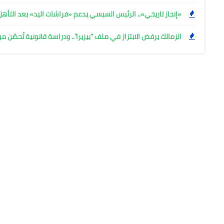
«إنجاز تاريخي».. الرئيس السيسي يدعم «فراشات اليد» بعد التأه
الزمالك يرفض الابتزاز في ملف "بيزيرا".. ودراسة قانونية تُحصّن م