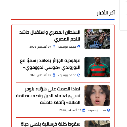
آخر الأخبار
السلطان المصري واستقبال حاشد
للنجم المصري
محمد ابو سيف
07 أغسطس 2026
مولودية الجزائر يتعاقد رسميًا مع
البوروندي «موسي ندووموي»
محمد ابو سيف
07 أغسطس 2026
لماذا الصمت على هؤلاء بلوجر
تسيء لعلماء الدين وتصف «علامة
الصلاة» بألفاظ خادشة
محمد ابو سيف
07 أغسطس 2026
سقوط كتلة خرسانية ينهي حياة