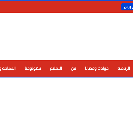
ي برس
الرياضة
حوادث وقضايا
فن
التعليم
تكنولوجيا
السياحة و