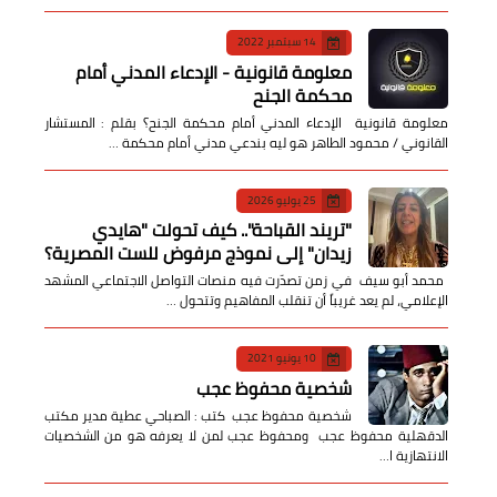
14 سبتمبر 2022
معلومة قانونية - الإدعاء المدني أمام
محكمة الجنح
معلومة قانونية الإدعاء المدني أمام محكمة الجنح؟ بقلم : المستشار
القانوني / محمود الطاهر هو ليه بندعي مدني أمام محكمة …
25 يوليو 2026
​"تريند القباحة".. كيف تحولت "هايدي
زيدان" إلى نموذج مرفوض للست المصرية؟
​ محمد أبو سيف ​في زمن تصدّرت فيه منصات التواصل الاجتماعي المشهد
الإعلامي، لم يعد غريباً أن تنقلب المفاهيم وتتحول …
10 يونيو 2021
شخصية محفوظ عجب
شخصية محفوظ عجب كتب : الصباحي عطية مدير مكتب
الدقهلية محفوظ عجب ومحفوظ عجب لمن لا يعرفه هو من الشخصيات
الانتهازية ا…