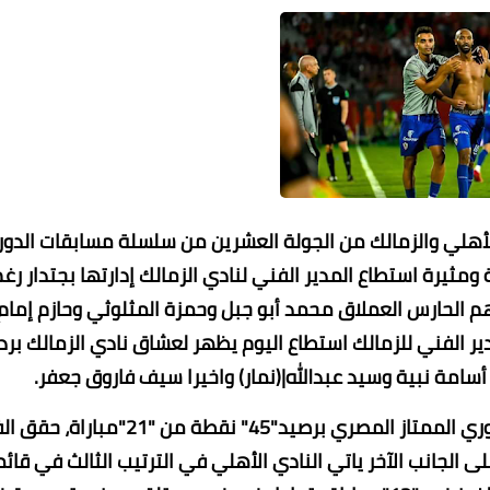
لأهلي والزمالك من الجولة العشرين من سلسلة مسابقات الدو
فريقين(2-2) في مباراة رائعة ومثيرة استطاع المدير الفني لنادي الزمالك إدارتها بجتدار رغ
يهم الحارس العملاق محمد أبو جبل وحمزة المثلوثي وحازم إمام
 الفني للزمالك استطاع اليوم يظهر لعشاق نادي الزمالك برد
امة نبية وسيد عبدالله|(نمار) واخيرا سيف فاروق جعفر.
وبذلك يحتل فريق الزمالك المركز الأول بصدارة ترتيب الدوري الممتاز المصري برصيد"45" نقطة من "21
 وعلى الجانب الآخر ياتي النادي الأهلي في الترتيب الثالث في قائ