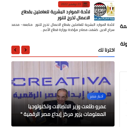
23 نوفمبر 2022
لائحة الموارد البشرية للعاملين بقطاع
الاعمال تخرج للنور
لائحة الموارد البشرية للعاملين بقطاع الاعمال تخرج للنور متابعه:- محمد
قمة
سراج الدين كشفت مصادر مؤكدة بوزارة قطاع الأعم…
لة
اخترنا لك
الرياضة
محافظات
أخبار مصر
أخبار مصر
محافظات
صبحي يُكرم لاعبي المنتخب الوطني
شكري يستهل زيارته لنيويورك بلقاء
استمرار متابعة أعمال الصرف الصحي
عمرو طلعت وزير الاتصالات وتكنولوجيا
لرجال البادل
وزيري خارجية النرويج ومالطا
بمركز ومدينة القناطر الخيرية
إدارة الأزمات بمحافظة الدقهلية
المعلومات يزور مركز إبداع مصر الرقمية "