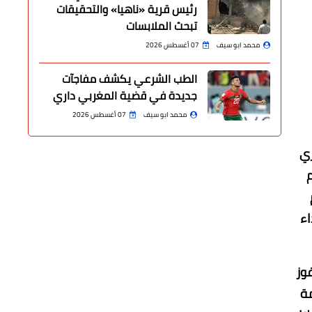
رئيس قرية «ناهيا» والتحقيقات
تبحث الملابسات
محمد ابو سيف
07 أغسطس 2026
الطب الشرعي يكشف مفاجآت
جديدة في قضية المغربي داري
محمد ابو سيف
07 أغسطس 2026
ري
م
اء
"مباراة، حقق الفوز
مة