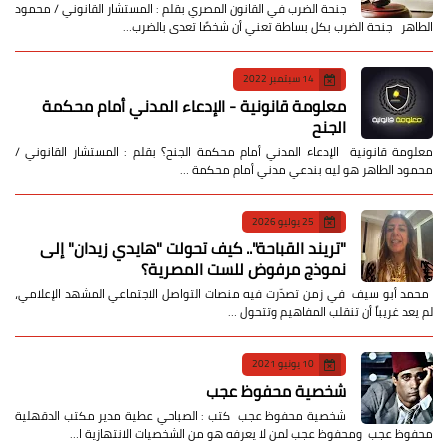
جنحة الضرب في القانون المصري بقلم : المستشار القانوني / محمود
الطاهر جنحة الضرب بكل بساطة تعني أن شخصًا تعدى بالضرب…
14 سبتمبر 2022
معلومة قانونية - الإدعاء المدني أمام محكمة
الجنح
معلومة قانونية الإدعاء المدني أمام محكمة الجنح؟ بقلم : المستشار القانوني /
محمود الطاهر هو ليه بندعي مدني أمام محكمة …
25 يوليو 2026
​"تريند القباحة".. كيف تحولت "هايدي زيدان" إلى
نموذج مرفوض للست المصرية؟
​ محمد أبو سيف ​في زمن تصدّرت فيه منصات التواصل الاجتماعي المشهد الإعلامي،
لم يعد غريباً أن تنقلب المفاهيم وتتحول …
10 يونيو 2021
شخصية محفوظ عجب
شخصية محفوظ عجب كتب : الصباحي عطية مدير مكتب الدقهلية
محفوظ عجب ومحفوظ عجب لمن لا يعرفه هو من الشخصيات الانتهازية ا…