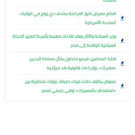
بالتملك
افتتاح معرض كنوز الفراعنة بمتحف دي يونج في الولايات
المتحدة الأمريكية
وزير السياحة والآثار يعقد لقاءات مهنية بأميركا لتعزيز الحركة
السياحية الوافدة إلى مصر
نقابة المحامين: فيديو متداول بشأن مملكة البحرين
«مفبرك».. وإجراءات قانونية ضد مروّجيه
غموض يكتنف حادث ميناء دمياط.. روايات متضاربة بين
«استهداف بالمسيرات» ونفي رسمي لمصر