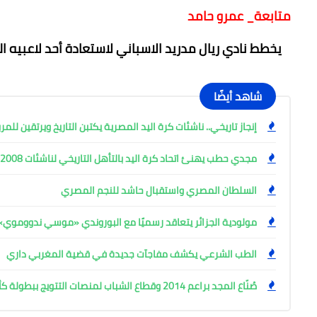
متابعة_ عمرو حامد
يخطط نادي ​ريال مدريد​ الاسباني لاستعادة أحد لاعبيه
شاهد أيضًا
إنجاز تاريخي.. ناشئات كرة اليد المصرية يكتبن التاريخ ويرتقين للم
مجدي حطب يهنئ اتحاد كرة اليد بالتأهل التاريخي لناشئات 2008 للمربع الذهبي
السلطان المصري واستقبال حاشد للنجم المصري
مولودية الجزائر يتعاقد رسميًا مع البوروندي «موسي ندووموي»
الطب الشرعي يكشف مفاجآت جديدة في قضية المغربي داري
صُنّاع المجد براعم 2014 وقطاع الشباب لمنصات التتويج ببطولة كأس المستقبل العربي