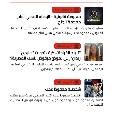
14 سبتمبر 2022
معلومة قانونية - الإدعاء المدني أمام
محكمة الجنح
معلومة قانونية الإدعاء المدني أمام محكمة الجنح؟ بقلم : المستشار
القانوني / محمود الطاهر هو ليه بندعي مدني أمام محكمة …
25 يوليو 2026
​"تريند القباحة".. كيف تحولت "هايدي
زيدان" إلى نموذج مرفوض للست المصرية؟
​ محمد أبو سيف ​في زمن تصدّرت فيه منصات التواصل الاجتماعي المشهد
الإعلامي، لم يعد غريباً أن تنقلب المفاهيم وتتحول …
10 يونيو 2021
شخصية محفوظ عجب
شخصية محفوظ عجب كتب : الصباحي عطية مدير مكتب
الدقهلية محفوظ عجب ومحفوظ عجب لمن لا يعرفه هو من الشخصيات
الانتهازية ا…