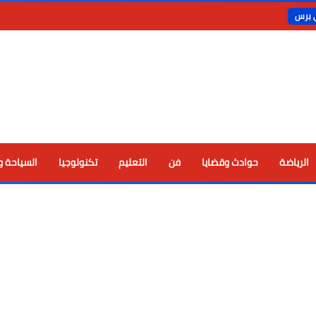
ي برس
الرياضة
حوادث وقضايا
فن
التعليم
تكنولوجيا
السياحة و