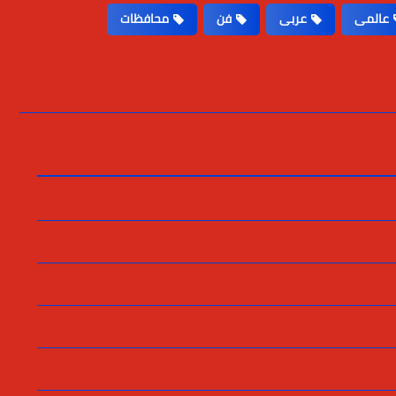
عالمى
عربى
فن
محافظات