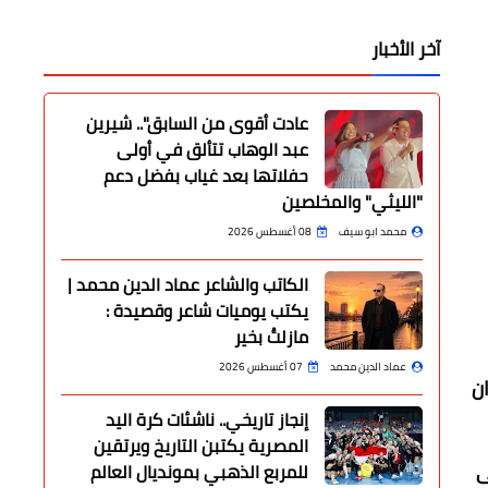
آخر الأخبار
عادت أقوى من السابق".. شيرين
عبد الوهاب تتألق في أولى
حفلاتها بعد غياب بفضل دعم
"الليثي" والمخلصين
محمد ابو سيف
08 أغسطس 2026
الكاتب والشاعر عماد الدين محمد |
يكتب يوميات شاعر وقصيدة :
مازلتُ بخير
عماد الدين محمد
07 أغسطس 2026
 ​
إنجاز تاريخي.. ناشئات كرة اليد
المصرية يكتبن التاريخ ويرتقين
على
للمربع الذهبي بمونديال العالم