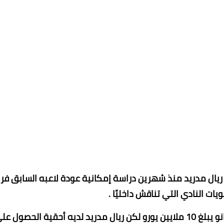
أ ريال مدريد منذ شهرين دراسة إمكانية عودة لاعبه السابق فران
ويات النادي التي تناقش داخليًا .
وصرح بأن الشرط الجزائي في عقد غارسيا مع ​رايو فاليكانو​ يبلغ 10 ملايين يورو لكن ريال مدريد لديه أحقية الحصول 