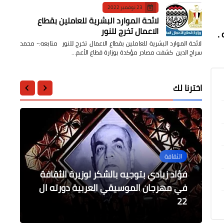
23 نوفمبر 2022
لائحة الموارد البشرية للعاملين بقطاع
الاعمال تخرج للنور
.
لائحة الموارد البشرية للعاملين بقطاع الاعمال تخرج للنور متابعه:- محمد
سراج الدين كشفت مصادر مؤكدة بوزارة قطاع الأعم…
اخترنا لك
الثقافة
عربى
الرياضة
فؤاد زبادي بتوجيه بالشكر لوزيرة الثقافة
أدب وشعر
أدب وشعر
المنتخب التونسي للاواسط يفوز على
القوات المسلحة اليمنية تصدر بياناً حول
في مهرجان الموسيقي العربية دورته ال
22
قصة وحكاية
ايحاءات التغريد
المنتخب الليبي 1-0
محاولة نهب ميناء الضبة