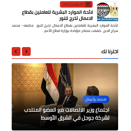
23 نوفمبر 2022
لائحة الموارد البشرية للعاملين بقطاع
الاعمال تخرج للنور
لائحة الموارد البشرية للعاملين بقطاع الاعمال تخرج للنور متابعه:- محمد
سراج الدين كشفت مصادر مؤكدة بوزارة قطاع الأعم…
اخترنا لك
التعليم
التعليم
الرياضة
اقتصاد وأعمال
مقالات
كلية اللغة العربية بالقاهرة تحتفي
جدول مباريات الدورى الممتاز للأسبوع
اجتماع وزير الاتصالات مع العضو المنتدب
حبًّا ووفاءً طلاب كلية الطب بنين بالقاهرة
الثامن
جفاف الزواج
يكرمون أساتذتهم
بذكرى المولد النبوي
لشركة جوجل في الشرق الأوسط