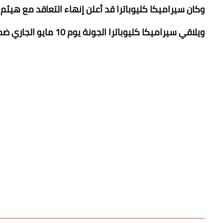
وكان سيراميكا كليوباترا قد أعلن إنهاء التعاقد مع هيثم 
ويلاقي سيراميكا كليوباترا الجونة يوم 10 مايو الجاري ضمن الجولة 18 ببطولة الدوري العام على ملعب المقاولون العرب