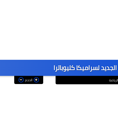
لجديد لسراميكا كليوباترا
الحجم
لرياضة