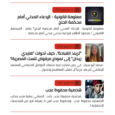
14 سبتمبر 2022
معلومة قانونية - الإدعاء المدني أمام
محكمة الجنح
معلومة قانونية الإدعاء المدني أمام محكمة الجنح؟ بقلم : المستشار
القانوني / محمود الطاهر هو ليه بندعي مدني أمام محكمة …
25 يوليو 2026
​"تريند القباحة".. كيف تحولت "هايدي
زيدان" إلى نموذج مرفوض للست المصرية؟
​ محمد أبو سيف ​في زمن تصدّرت فيه منصات التواصل الاجتماعي المشهد
الإعلامي، لم يعد غريباً أن تنقلب المفاهيم وتتحول …
10 يونيو 2021
شخصية محفوظ عجب
شخصية محفوظ عجب كتب : الصباحي عطية مدير مكتب
الدقهلية محفوظ عجب ومحفوظ عجب لمن لا يعرفه هو من الشخصيات
الانتهازية ا…