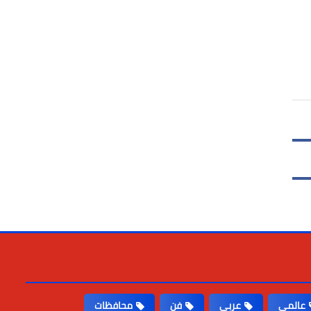
عالمى
عربى
فن
محافظات