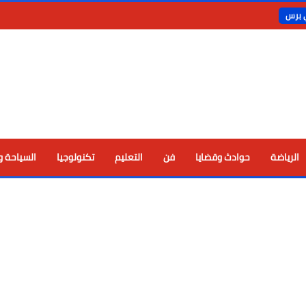
ي برس
الرياضة
حوادث وقضايا
فن
التعليم
تكنولوجيا
السياحة و