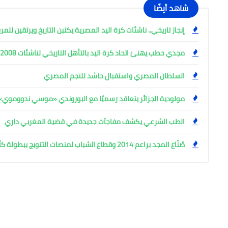
شاهد أيضًا
إنجاز تاريخي.. ناشئات كرة اليد المصرية يكتبن التاريخ ويرتقين للم
مجدي حطب يهنئ اتحاد كرة اليد بالتأهل التاريخي لناشئات 2008 للمربع الذهبي
السلطان المصري واستقبال حاشد للنجم المصري
مولودية الجزائر يتعاقد رسميًا مع البوروندي «موسي ندووموي»
الطب الشرعي يكشف مفاجآت جديدة في قضية المغربي داري
صُنّاع المجد براعم 2014 وقطاع الشباب لمنصات التتويج ببطولة كأس المستقبل العربي