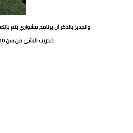
والجدير بالذكر أن برنامج مشواري يتم بال
لتدريب النشئ من سن 10 :14 سنه علي المهارات الحياتية.