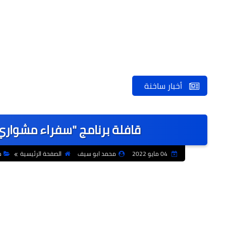
أخبار ساخنة
قافلة برنامج "سفراء مشواري"
04 مايو 2022
محمد ابو سيف
الصفحة الرئيسية
م