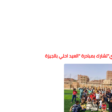
"تشارك بمبادرة "العيد احلي بالجيزة