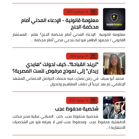
14 سبتمبر 2022
معلومة قانونية - الإدعاء المدني أمام
محكمة الجنح
معلومة قانونية الإدعاء المدني أمام محكمة الجنح؟ بقلم : المستشار
القانوني / محمود الطاهر هو ليه بندعي مدني أمام محكمة …
25 يوليو 2026
​"تريند القباحة".. كيف تحولت "هايدي
زيدان" إلى نموذج مرفوض للست المصرية؟
​ محمد أبو سيف ​في زمن تصدّرت فيه منصات التواصل الاجتماعي المشهد
الإعلامي، لم يعد غريباً أن تنقلب المفاهيم وتتحول …
10 يونيو 2021
شخصية محفوظ عجب
شخصية محفوظ عجب كتب : الصباحي عطية مدير مكتب
الدقهلية محفوظ عجب ومحفوظ عجب لمن لا يعرفه هو من الشخصيات
الانتهازية ا…