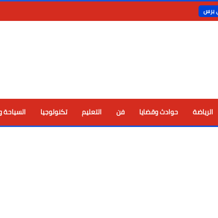
ي برس
الرياضة
حوادث وقضايا
فن
التعليم
تكنولوجيا
السياحة و