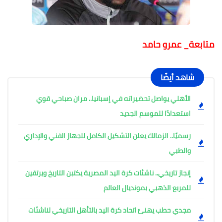
متابعة_ عمرو حامد
شاهد أيضًا
الأهلي يواصل تحضيراته في إسبانيا.. مران صباحي قوي
استعدادًا للموسم الجديد
رسميًا.. الزمالك يعلن التشكيل الكامل للجهاز الفني والإداري
والطبي
إنجاز تاريخي.. ناشئات كرة اليد المصرية يكتبن التاريخ ويرتقين
للمربع الذهبي بمونديال العالم
مجدي حطب يهنئ اتحاد كرة اليد بالتأهل التاريخي لناشئات