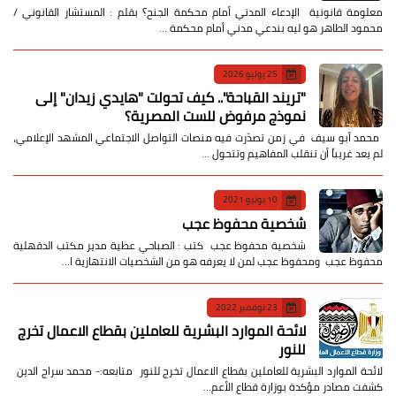
معلومة قانونية الإدعاء المدني أمام محكمة الجنح؟ بقلم : المستشار القانوني /
محمود الطاهر هو ليه بندعي مدني أمام محكمة …
25 يوليو 2026
​"تريند القباحة".. كيف تحولت "هايدي زيدان" إلى
نموذج مرفوض للست المصرية؟
​ محمد أبو سيف ​في زمن تصدّرت فيه منصات التواصل الاجتماعي المشهد الإعلامي،
لم يعد غريباً أن تنقلب المفاهيم وتتحول …
10 يونيو 2021
شخصية محفوظ عجب
شخصية محفوظ عجب كتب : الصباحي عطية مدير مكتب الدقهلية
محفوظ عجب ومحفوظ عجب لمن لا يعرفه هو من الشخصيات الانتهازية ا…
23 نوفمبر 2022
لائحة الموارد البشرية للعاملين بقطاع الاعمال تخرج
للنور
لائحة الموارد البشرية للعاملين بقطاع الاعمال تخرج للنور متابعه:- محمد سراج الدين
كشفت مصادر مؤكدة بوزارة قطاع الأعم…