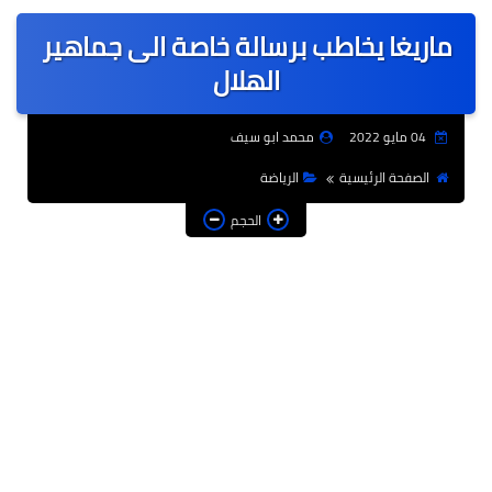
عربى
ماريغا يخاطب برسالة خاصة الى جماهير
عالمى
الهلال
الرياضة
04 مايو 2022
محمد ابو سيف
حوادث وقضايا
الصفحة الرئيسية
الرياضة
فن
الحجم
التعليم
تكنولوجيا
السياحة والفنادق