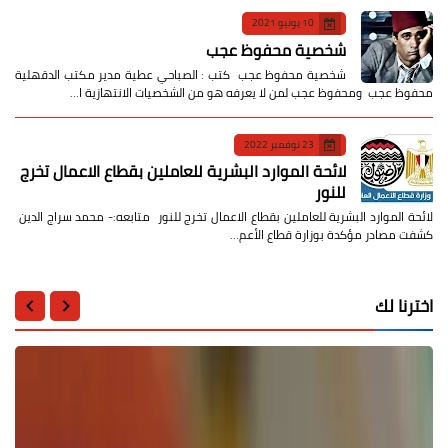
10 يونيو 2021
شخصية محفوظ عجب
شخصية محفوظ عجب كتب : الصباحي عطية مدير مكتب الدقهلية
محفوظ عجب ومحفوظ عجب لمن لا يعرفه هو من الشخصيات الانتهازية ا…
23 نوفمبر 2022
لائحة الموارد البشرية للعاملين بقطاع الاعمال تخرج
للنور
لائحة الموارد البشرية للعاملين بقطاع الاعمال تخرج للنور متابعه:- محمد سراج الدين
كشفت مصادر مؤكدة بوزارة قطاع الأعم…
اخترنا لك