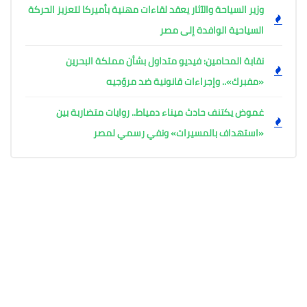
وزير السياحة والآثار يعقد لقاءات مهنية بأميركا لتعزيز الحركة
السياحية الوافدة إلى مصر
نقابة المحامين: فيديو متداول بشأن مملكة البحرين
«مفبرك».. وإجراءات قانونية ضد مروّجيه
غموض يكتنف حادث ميناء دمياط.. روايات متضاربة بين
«استهداف بالمسيرات» ونفي رسمي لمصر