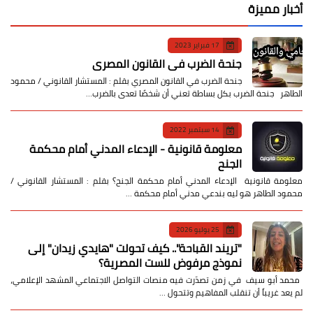
أخبار مميزة
17 فبراير 2023
جنحة الضرب في القانون المصري
جنحة الضرب في القانون المصري بقلم : المستشار القانوني / محمود
الطاهر جنحة الضرب بكل بساطة تعني أن شخصًا تعدى بالضرب…
14 سبتمبر 2022
معلومة قانونية - الإدعاء المدني أمام محكمة
الجنح
معلومة قانونية الإدعاء المدني أمام محكمة الجنح؟ بقلم : المستشار القانوني /
محمود الطاهر هو ليه بندعي مدني أمام محكمة …
25 يوليو 2026
​"تريند القباحة".. كيف تحولت "هايدي زيدان" إلى
نموذج مرفوض للست المصرية؟
​ محمد أبو سيف ​في زمن تصدّرت فيه منصات التواصل الاجتماعي المشهد الإعلامي،
لم يعد غريباً أن تنقلب المفاهيم وتتحول …