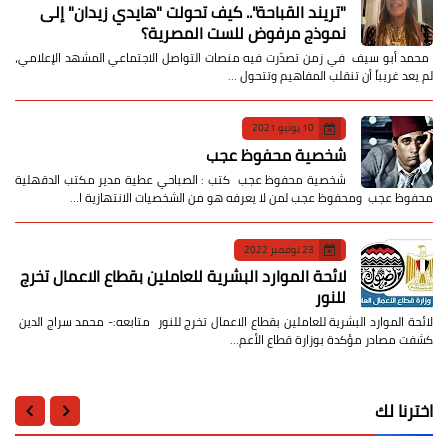
​"تريند القباحة".. كيف تحولت "هايدي زيدان" إلى
نموذج مرفوض للست المصرية؟
​ محمد أبو سيف ​في زمن تصدّرت فيه منصات التواصل الاجتماعي المشهد الإعلامي،
لم يعد غريباً أن تنقلب المفاهيم وتتحول …
10 يونيو 2021
شخصية محفوظ عجب
شخصية محفوظ عجب كتب : الصباحي عطية مدير مكتب الدقهلية
محفوظ عجب ومحفوظ عجب لمن لا يعرفه هو من الشخصيات الانتهازية ا…
23 نوفمبر 2022
لائحة الموارد البشرية للعاملين بقطاع الاعمال تخرج
للنور
لائحة الموارد البشرية للعاملين بقطاع الاعمال تخرج للنور متابعه:- محمد سراج الدين
كشفت مصادر مؤكدة بوزارة قطاع الأعم…
اخترنا لك