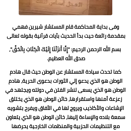
وفى بداية المحاكمة قام المستشار شيرين فهمي
بمقدمة رائعة حيت بدأ الحديث بآيات قرآنية بقوله تعالى
بسم الله الرحمن الرحيم: "إِنَّا أَنزَلْنَا إِلَيْكَ الْكِتَابَ بِالْحَقِّ"،
صدق الله العظيم.
كما تحدث سيادة المستشار عن الوطن حيث قال هادم
الوطن هو الذي يدعو إلي الثورات بدعوى الحرية، هادم
الوطن هو الذي يسعى لنشر الفتن في دولته ويجتهد في
زعزعة أمنها واستقرارها، خائن الوطن هو الذي يختلق
الإشاعات والأكاذيب ويروج لها في الأفاق ويفرح بتشويه
سمعة بلاده والإساءة إليها، خائن الوطن هو الذي يتعاون
مع التنظيمات الحزبية والمنظمات الخارجية يحرضها