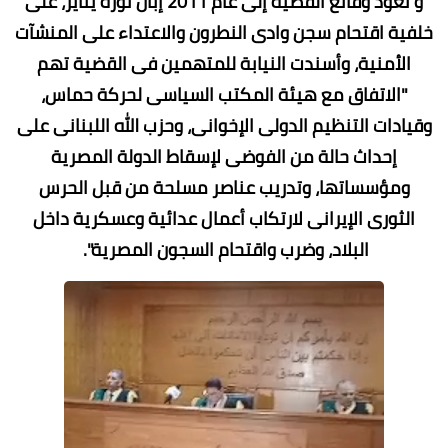
و تعود وقائع القضية إلى عام 2011 إبان ثورة يناير، على
خلفية اقتحام سجن وادى النطرون والاعتداء على المنشآت
الأمنية، وأسندت النيابة للمتهمين فى القضية تهم
"الاتفاق مع هيئة المكتب السياسى لحركة حماس،
وقيادات التنظيم الدولى الإخوانى، وحزب الله اللبنانى على
إحداث حالة من الفوضى لإسقاط الدولة المصرية
ومؤسساتها، وتدريب عناصر مسلحة من قبل الحرس
الثورى الإيرانى لارتكاب أعمال عدائية وعسكرية داخل
البلاد، وضرب واقتحام السجون المصرية".