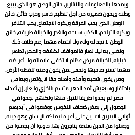
ويمدها بالمعلومات والتقارير، خائن الوطن هو الذي يبيع
وطنه ويخون ضميره من أجل تنظيم خاسر وحزب خائن، خائن
الوطن الذي يحب الفرقة ويكره الاجتماع، يحب التنافر
ويكره التراحم، الكذب سلاحه والغدر والخيانة طريقه، خائن
الوطن لا تجد له ولاء ولا انتماء مهما زعم خلاف ذلك
وتغني به ليلا نهار فالمواقف تكشفه والمحن تظهر
خباياه، الخيانة مرض عظام لا تخفى علاماته ولا أعراضه
مهما تستر صاحبها وتخفى.من يخون وطنه تلفظه الأرض،
ومن يخون شعبه وأمته وأهله حقا لا يؤتمن ويعامل
باحتقار وسيعيش أمد الدهر متسم بالخزي والعار، إن أعداء
مصر لم يجدوا طريقا للنيل منها ولكنهم نجحوا في
الوصول إلى بعض ضعاف النفوس ووضعوا في أيديهم
أواني البنزين لاعبين على أعز ما يملكه الإنسان وهو دينه،
وجعلوا من الدين سلعة يتاجرون بها، حاولوا أن يجعلوا من