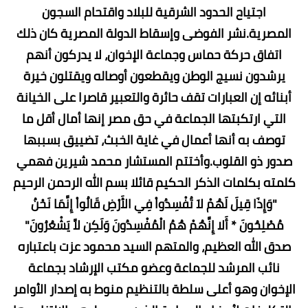
اجتياح الحدود الشرقية للبلاد واقتحام السجون
المصرية.نشر الفوضى وإسقاط الدولة المصرية كان ذلك
اتفاق حركة حماس وجماعة الإخوان، لا يدركون أنهم
يرشدون نسيج الوطن ويقطعون أوصاله ويقتلون خيرة
أبنائه إن العبارات تقف حائرة والتعبير قاصرا على الخيانة
التي ارتكبتها الجماعة في حق مصر إنها أمال أقل ما
توصف به أنها أعمال في غاية الخبث، تضييق بسببها
صدور ذو القلوب.وأختتم المستشار محمد شيرين فهمي
كلمته بكلمات الذكر الحكيم قائلا بسم الله الرحمن الرحيم
"وَإِذَا قِيلَ لَهُمْ لاَ تُفْسِدُواْ فِي الأَرْضِ قَالُواْ إِنَّمَا نَحْنُ
مُصْلِحُونَ * أَلا إِنَّهُمْ هُمُ الْمُفْسِدُونَ وَلَكِن لاَّ يَشْعُرُونَ"
صدق الله العظيم، والمتهم السيد محمود عزت باعتباره
نائب المرشد للجماعة وعضو مكتب الإرشاد بجماعة
الإخوان وهو أعلى سلطة بالتنظيم منوط به إصدار الأوامر