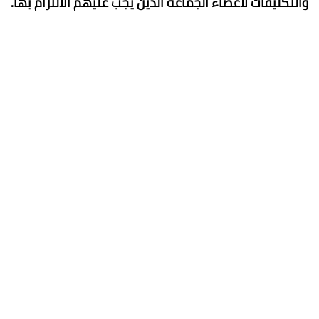
والتكليفات لأعضاء الجماعة الذين يجب عليهم الالتزام بها.