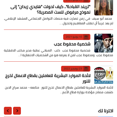
​"تريند القباحة".. كيف تحولت "هايدي زيدان" إلى
نموذج مرفوض للست المصرية؟
​ محمد أبو سيف ​في زمن تصدّرت فيه منصات التواصل الاجتماعي المشهد الإعلامي،
لم يعد غريباً أن تنقلب المفاهيم وتتحول …
10 يونيو 2021
شخصية محفوظ عجب
شخصية محفوظ عجب كتب : الصباحي عطية مدير مكتب الدقهلية
محفوظ عجب ومحفوظ عجب لمن لا يعرفه هو من الشخصيات الانتهازية ا…
23 نوفمبر 2022
لائحة الموارد البشرية للعاملين بقطاع الاعمال تخرج
للنور
لائحة الموارد البشرية للعاملين بقطاع الاعمال تخرج للنور متابعه:- محمد سراج الدين
كشفت مصادر مؤكدة بوزارة قطاع الأعم…
اخترنا لك