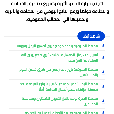
لتجنب حرارة الجو والأتربة وتفريغ صناديق القمامة
والنظافة حولها ورفع الناتج اليومي من القمامة والأتربة
وتحميلها الي المقالب العمومية.
شاهد أيضًا
محافظ المنوفية يتفقد موقع حريق أجهور الرمل بقويسنا
أسرار تحت رمال الدقهلية.. كشف أثري ضخم يوثق آلاف
السنين من تاريخ مصر
محافظ المنوفية يزور نائب رئيس حي شرق شبين الكوم
بالمستشفى
محافظ البحر الأحمر: ممنوع تكسير شوارع الغردقة بعد
رصفها.. وإنهاء جميع أعمال المرافق أولًا
محافظ الجيزة يوجه بالحل الفوري للشكاوى ومحاسبة
المخالفين
محافظ المنوفية يعتمد الأحوزة العمرانية الجديدة