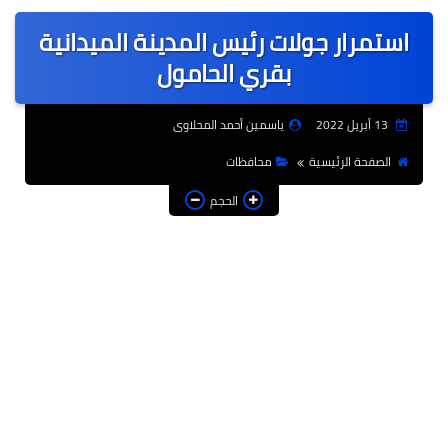
عربى
استمرار جولات رئيس المدينة الميدانية
عالمى
بقري الحامول
الرياضة
13 أبريل 2022
ياسمين أحمد المحلاوى
حوادث وقضايا
الصفحة الرئيسية
محافظات
فن
الحجم
التعليم
تكنولوجيا
السياحة والفنادق