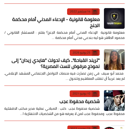
14 سبتمبر 2022
معلومة قانونية - الإدعاء المدني أمام محكمة
الجنح
معلومة قانونية الإدعاء المدني أمام محكمة الجنح؟ بقلم : المستشار القانوني /
محمود الطاهر هو ليه بندعي مدني أمام محكمة …
25 يوليو 2026
​"تريند القباحة".. كيف تحولت "هايدي زيدان" إلى
نموذج مرفوض للست المصرية؟
​ محمد أبو سيف ​في زمن تصدّرت فيه منصات التواصل الاجتماعي المشهد الإعلامي،
لم يعد غريباً أن تنقلب المفاهيم وتتحول …
10 يونيو 2021
شخصية محفوظ عجب
شخصية محفوظ عجب كتب : الصباحي عطية مدير مكتب الدقهلية
محفوظ عجب ومحفوظ عجب لمن لا يعرفه هو من الشخصيات الانتهازية ا…
23 نوفمبر 2022