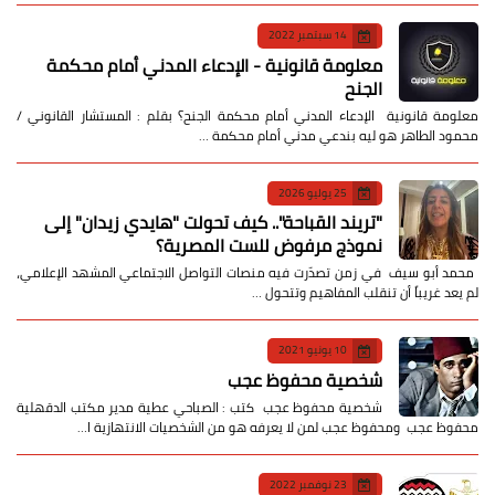
14 سبتمبر 2022
معلومة قانونية - الإدعاء المدني أمام محكمة
الجنح
معلومة قانونية الإدعاء المدني أمام محكمة الجنح؟ بقلم : المستشار القانوني /
محمود الطاهر هو ليه بندعي مدني أمام محكمة …
25 يوليو 2026
​"تريند القباحة".. كيف تحولت "هايدي زيدان" إلى
نموذج مرفوض للست المصرية؟
​ محمد أبو سيف ​في زمن تصدّرت فيه منصات التواصل الاجتماعي المشهد الإعلامي،
لم يعد غريباً أن تنقلب المفاهيم وتتحول …
10 يونيو 2021
شخصية محفوظ عجب
شخصية محفوظ عجب كتب : الصباحي عطية مدير مكتب الدقهلية
محفوظ عجب ومحفوظ عجب لمن لا يعرفه هو من الشخصيات الانتهازية ا…
23 نوفمبر 2022