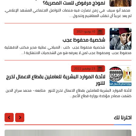
نموذج مرفوض للست المصرية؟
​ محمد أبو سيف ​في زمن تصدّرت فيه منصات التواصل الاجتماعي المشهد الإعلامي،
لم يعد غريباً أن تنقلب المفاهيم وتتحول …
10 يونيو 2021
شخصية محفوظ عجب
شخصية محفوظ عجب كتب : الصباحي عطية مدير مكتب الدقهلية
محفوظ عجب ومحفوظ عجب لمن لا يعرفه هو من الشخصيات الانتهازية ا…
23 نوفمبر 2022
لائحة الموارد البشرية للعاملين بقطاع الاعمال تخرج
للنور
لائحة الموارد البشرية للعاملين بقطاع الاعمال تخرج للنور متابعه:- محمد سراج الدين
كشفت مصادر مؤكدة بوزارة قطاع الأعم…
اخترنا لك