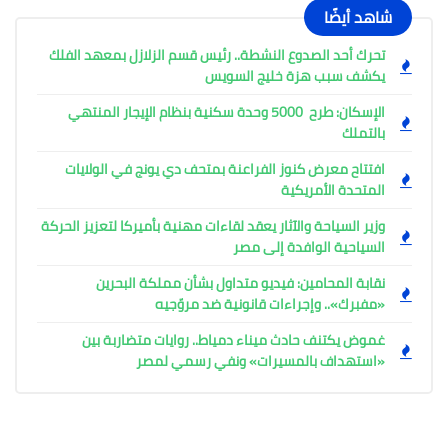
شاهد أيضًا
تحرك أحد الصدوع النشطة.. رئيس قسم الزلازل بمعهد الفلك
يكشف سبب هزة خليج السويس
الإسكان: طرح 5000 وحدة سكنية بنظام الإيجار المنتهي
بالتملك
افتتاح معرض كنوز الفراعنة بمتحف دي يونج في الولايات
المتحدة الأمريكية
وزير السياحة والآثار يعقد لقاءات مهنية بأميركا لتعزيز الحركة
السياحية الوافدة إلى مصر
نقابة المحامين: فيديو متداول بشأن مملكة البحرين
«مفبرك».. وإجراءات قانونية ضد مروّجيه
غموض يكتنف حادث ميناء دمياط.. روايات متضاربة بين
«استهداف بالمسيرات» ونفي رسمي لمصر