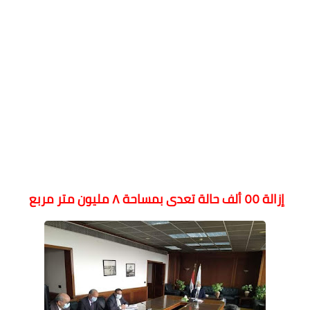
إزالة ٥٥ ألف حالة تعدى بمساحة ٨ مليون متر مربع