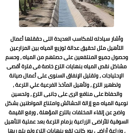
وأشار سيادته للمكاسب العديدة التى حققتها أعمال
التأهيل مثل تحقيق عدالة توزيع المياه بين المزارعين
وحصول جميع المنتفعين على حصتهم من المياه ، وحسم
مشاكل نقص المياه بنهايات الترع خاصة فى فترة أقصى
الإحتياجات ، وتقليل الإنفاق السنوى على أعمال صيانة
وتطهير الترع ، وتأهيل المآخذ الفرعية علي الترعة ،
والحفاظ على منافع الرى على جانبى الترع ، وتحسين
نوعية المياه مع إزالة الحشائش وامتناع المواطنين بشكل
واضح عن إلقاء المخلفات بالترع المؤهلة ، ورفع القيمة
السوقية للأراضى الزراعية بزمام الترعة بعد عملية التأهيل
، وزراعة أراضى بور كانت تقع بنهايات الترع ولم يتم ريها