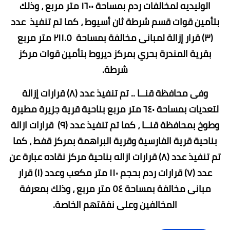
الوليديه لمخالفات ردم بمساحة ١٦٠٠ متر مربع ، وذلك
بتأمين قوات قسم شرطة ثان أسيوط ، كما تم تنفيذ عدد
(٣) قرار إزالة لمبانى مخالفة بمساحة ٢١١.٥ متر مربع
بقرية المندرة بحري بمركز ديروط بتأمين قوات مركز
شرطة.
وفى محافظة قنــا .. تم تنفيذ عدد (٨) قرارات إزالة
لتعديات بمساحة ٦٤٠ متر مربع بناحية قرية جزيرة مطيرة
وطوخ بمحافظة قنــا ، كما تم تنفيذ عدد (٩) قرارات ازالة
بناحية قرية الفارسية وقرية البراهمة بمركز قفط ، كما
تم تنفيذ عدد (٨) قرارات ازاله بناحية مركز نقاده عبارة عن
عدد (٧) قرارات ردم بحجم ١١٠ متر مكعب وعدد (١) قرار
مبانى مخالفة بمساحة ٥٤ متر مربع ، وذلك بمعرفة
المخالفين وعلى نفقتهم الخاصة.