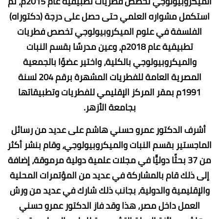
الميكروبيولوجي تخصص فطريات تطبيقية عام 2015م، ثم
استكمل مشواره العلمي حتى حصل على درجة (دكتوراه)
الفلسفة في علوم الميكروبيولوجي تخصص فطريات
تطبيقية عام 2018م، وعين مدرسًا بقسم النبات
والميكروبيولوجي بالكلية، واختير عضوًا بالجمعية
المصرية العامة للفطريات المشهرة برقم 204 لسنة
1991م بمقر المركز الإقليمي للفطريات وتطبيقاتها
بجامعة الأزهر.
أشرف الدكتور عمرو حسني هاشم على عديد من رسائل
الماجستير بقسم النبات والميكروبيولوجي، وقام بنشر أكثر
من 37 بحثًا دوليًّا في مجلات علمية دولية مرموقة، إضافة
إلى ذلك قام بالمشاركة في عديد من المؤتمرات المحلية
والإقليمية والدولية، بجانب ذلك شارك في عديد من ورش
العمل داخل مصر، هذا وقد فاز الدكتور عمرو حسني