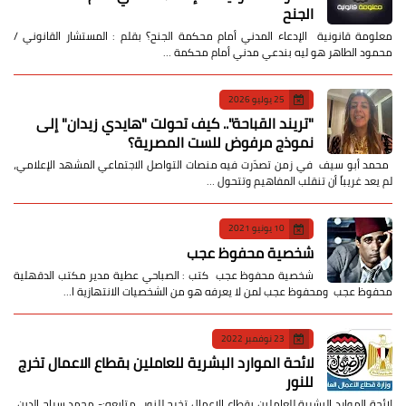
الجنح
معلومة قانونية الإدعاء المدني أمام محكمة الجنح؟ بقلم : المستشار القانوني /
محمود الطاهر هو ليه بندعي مدني أمام محكمة …
25 يوليو 2026
​"تريند القباحة".. كيف تحولت "هايدي زيدان" إلى
نموذج مرفوض للست المصرية؟
​ محمد أبو سيف ​في زمن تصدّرت فيه منصات التواصل الاجتماعي المشهد الإعلامي،
لم يعد غريباً أن تنقلب المفاهيم وتتحول …
10 يونيو 2021
شخصية محفوظ عجب
شخصية محفوظ عجب كتب : الصباحي عطية مدير مكتب الدقهلية
محفوظ عجب ومحفوظ عجب لمن لا يعرفه هو من الشخصيات الانتهازية ا…
23 نوفمبر 2022
لائحة الموارد البشرية للعاملين بقطاع الاعمال تخرج
للنور
لائحة الموارد البشرية للعاملين بقطاع الاعمال تخرج للنور متابعه:- محمد سراج الدين