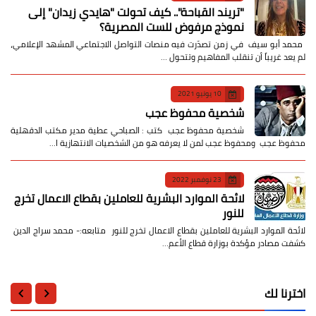
​"تريند القباحة".. كيف تحولت "هايدي زيدان" إلى
نموذج مرفوض للست المصرية؟
​ محمد أبو سيف ​في زمن تصدّرت فيه منصات التواصل الاجتماعي المشهد الإعلامي،
لم يعد غريباً أن تنقلب المفاهيم وتتحول …
10 يونيو 2021
شخصية محفوظ عجب
شخصية محفوظ عجب كتب : الصباحي عطية مدير مكتب الدقهلية
محفوظ عجب ومحفوظ عجب لمن لا يعرفه هو من الشخصيات الانتهازية ا…
23 نوفمبر 2022
لائحة الموارد البشرية للعاملين بقطاع الاعمال تخرج
للنور
لائحة الموارد البشرية للعاملين بقطاع الاعمال تخرج للنور متابعه:- محمد سراج الدين
كشفت مصادر مؤكدة بوزارة قطاع الأعم…
اخترنا لك