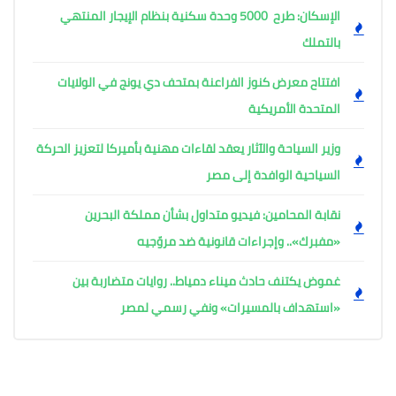
الإسكان: طرح 5000 وحدة سكنية بنظام الإيجار المنتهي
بالتملك
افتتاح معرض كنوز الفراعنة بمتحف دي يونج في الولايات
المتحدة الأمريكية
وزير السياحة والآثار يعقد لقاءات مهنية بأميركا لتعزيز الحركة
السياحية الوافدة إلى مصر
نقابة المحامين: فيديو متداول بشأن مملكة البحرين
«مفبرك».. وإجراءات قانونية ضد مروّجيه
غموض يكتنف حادث ميناء دمياط.. روايات متضاربة بين
«استهداف بالمسيرات» ونفي رسمي لمصر