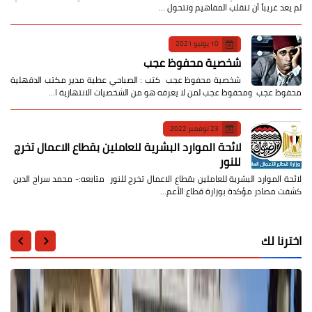
لم يعد غريباً أن تنقلب المفاهيم وتتحول …
10 يونيو 2021
شخصية محفوظ عجب
شخصية محفوظ عجب كتب : الصباحي عطية مدير مكتب الدقهلية
محفوظ عجب ومحفوظ عجب لمن لا يعرفه هو من الشخصيات الانتهازية ا…
23 نوفمبر 2022
لائحة الموارد البشرية للعاملين بقطاع الاعمال تخرج
للنور
لائحة الموارد البشرية للعاملين بقطاع الاعمال تخرج للنور متابعه:- محمد سراج الدين
كشفت مصادر مؤكدة بوزارة قطاع الأعم…
اخترنا لك