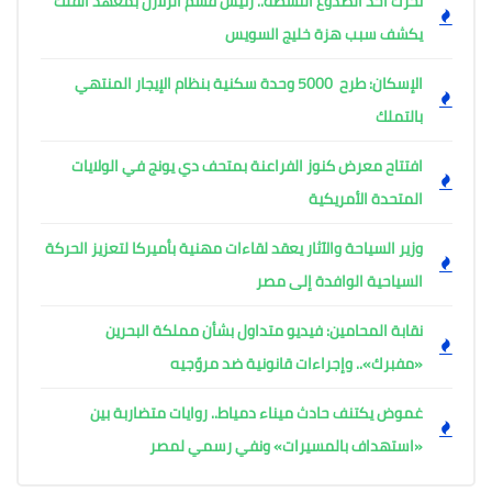
تحرك أحد الصدوع النشطة.. رئيس قسم الزلازل بمعهد الفلك
يكشف سبب هزة خليج السويس
الإسكان: طرح 5000 وحدة سكنية بنظام الإيجار المنتهي
بالتملك
افتتاح معرض كنوز الفراعنة بمتحف دي يونج في الولايات
المتحدة الأمريكية
وزير السياحة والآثار يعقد لقاءات مهنية بأميركا لتعزيز الحركة
السياحية الوافدة إلى مصر
نقابة المحامين: فيديو متداول بشأن مملكة البحرين
«مفبرك».. وإجراءات قانونية ضد مروّجيه
غموض يكتنف حادث ميناء دمياط.. روايات متضاربة بين
«استهداف بالمسيرات» ونفي رسمي لمصر