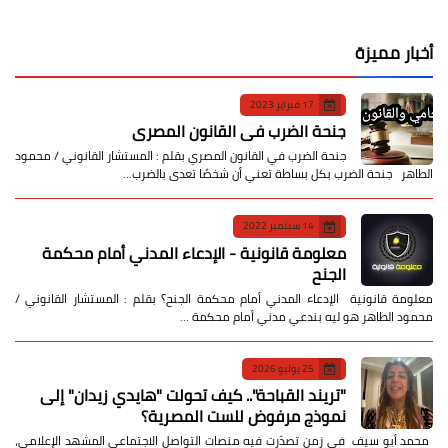
أخبار مميزة
17 فبراير 2023
جنحة الضرب في القانون المصري
جنحة الضرب في القانون المصري بقلم : المستشار القانوني / محمود
الطاهر جنحة الضرب بكل بساطة تعني أن شخصًا تعدى بالضرب…
14 سبتمبر 2022
معلومة قانونية - الإدعاء المدني أمام محكمة
الجنح
معلومة قانونية الإدعاء المدني أمام محكمة الجنح؟ بقلم : المستشار القانوني /
محمود الطاهر هو ليه بندعي مدني أمام محكمة …
25 يوليو 2026
​"تريند القباحة".. كيف تحولت "هايدي زيدان" إلى
نموذج مرفوض للست المصرية؟
​ محمد أبو سيف ​في زمن تصدّرت فيه منصات التواصل الاجتماعي المشهد الإعلامي،