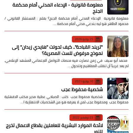
معلومة قانونية - الإدعاء المدني أمام محكمة
الجنح
معلومة قانونية الإدعاء المدني أمام محكمة الجنح؟ بقلم : المستشار القانوني /
محمود الطاهر هو ليه بندعي مدني أمام محكمة …
25 يوليو 2026
​"تريند القباحة".. كيف تحولت "هايدي زيدان" إلى
نموذج مرفوض للست المصرية؟
​ محمد أبو سيف ​في زمن تصدّرت فيه منصات التواصل الاجتماعي المشهد الإعلامي،
لم يعد غريباً أن تنقلب المفاهيم وتتحول …
10 يونيو 2021
شخصية محفوظ عجب
شخصية محفوظ عجب كتب : الصباحي عطية مدير مكتب الدقهلية
محفوظ عجب ومحفوظ عجب لمن لا يعرفه هو من الشخصيات الانتهازية ا…
23 نوفمبر 2022
لائحة الموارد البشرية للعاملين بقطاع الاعمال تخرج
للنور