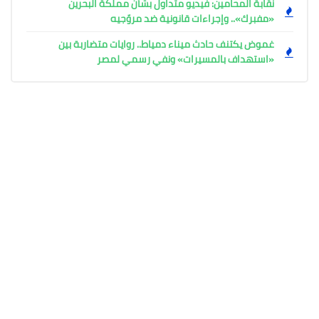
نقابة المحامين: فيديو متداول بشأن مملكة البحرين
«مفبرك».. وإجراءات قانونية ضد مروّجيه
غموض يكتنف حادث ميناء دمياط.. روايات متضاربة بين
«استهداف بالمسيرات» ونفي رسمي لمصر