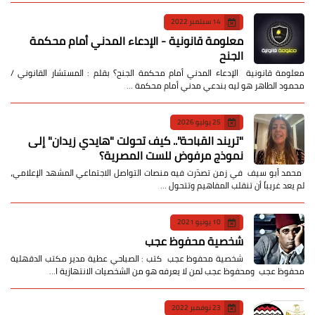
14 سبتمبر 2022
معلومة قانونية - الإدعاء المدني أمام محكمة
الجنح
معلومة قانونية الإدعاء المدني أمام محكمة الجنح؟ بقلم : المستشار القانوني /
محمود الطاهر هو ليه بندعي مدني أمام محكمة …
25 يوليو 2026
​"تريند القباحة".. كيف تحولت "هايدي زيدان" إلى
نموذج مرفوض للست المصرية؟
​ محمد أبو سيف ​في زمن تصدّرت فيه منصات التواصل الاجتماعي المشهد الإعلامي،
لم يعد غريباً أن تنقلب المفاهيم وتتحول …
10 يونيو 2021
شخصية محفوظ عجب
شخصية محفوظ عجب كتب : الصباحي عطية مدير مكتب الدقهلية
محفوظ عجب ومحفوظ عجب لمن لا يعرفه هو من الشخصيات الانتهازية ا…
23 نوفمبر 2022