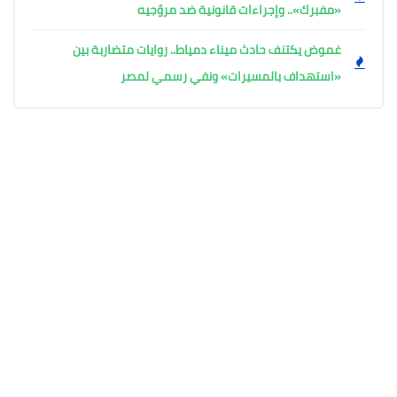
«مفبرك».. وإجراءات قانونية ضد مروّجيه
غموض يكتنف حادث ميناء دمياط.. روايات متضاربة بين
«استهداف بالمسيرات» ونفي رسمي لمصر