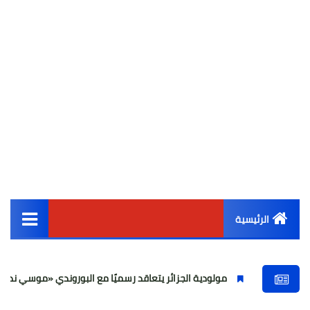
الرئيسية
القائمة الرئيسية
مولودية الجزائر يتعاقد رسميًا مع البوروندي «موسي ندووموي»
أخبار مصر