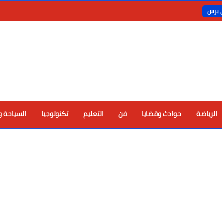
ي برس
الرياضة
حوادث وقضايا
فن
التعليم
تكنولوجيا
السياحة و