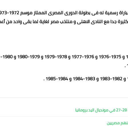
بدأ محمود الخطيب مشواره مع النادى الاهلى بعدما لعب اول مباراة رسمية له فى بطول
فى الفترة دى انجازات كتيرة جدا مع النادى الاهلى و منتخب مصر لغاية لما بقى واحد من أ
فاز ببطولة الدورى المصرى الممتاز 10 مرات مواسم 1974-1975 و 1975-1976 و 1976-1977 و 1978-1979 و 1979-1980 و 1980-
ا
ينهم مصريين