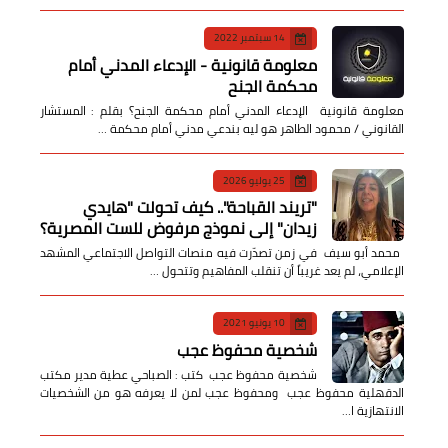
14 سبتمبر 2022
معلومة قانونية - الإدعاء المدني أمام
محكمة الجنح
معلومة قانونية الإدعاء المدني أمام محكمة الجنح؟ بقلم : المستشار
القانوني / محمود الطاهر هو ليه بندعي مدني أمام محكمة …
25 يوليو 2026
​"تريند القباحة".. كيف تحولت "هايدي
زيدان" إلى نموذج مرفوض للست المصرية؟
​ محمد أبو سيف ​في زمن تصدّرت فيه منصات التواصل الاجتماعي المشهد
الإعلامي، لم يعد غريباً أن تنقلب المفاهيم وتتحول …
10 يونيو 2021
شخصية محفوظ عجب
شخصية محفوظ عجب كتب : الصباحي عطية مدير مكتب
الدقهلية محفوظ عجب ومحفوظ عجب لمن لا يعرفه هو من الشخصيات
الانتهازية ا…