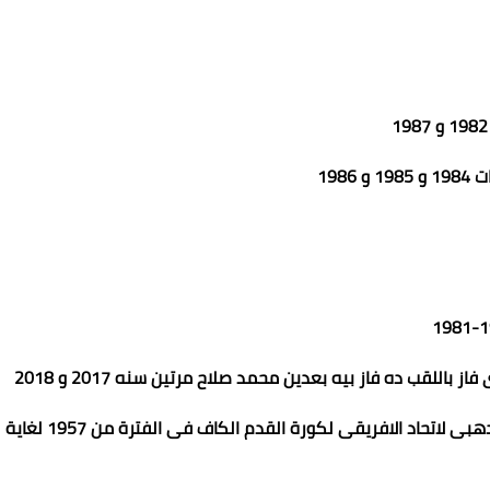
جايزة تانى أحسن لعيب فى تاريخ افريقيا فى احتفالية اليوبيل الدهبى لاتحاد الافريقى لكورة القدم الكاف فى الفترة من 1957 لغاية