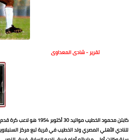
تقرير - شادى المعداوى
كابتن محمود الخطيب مواليد
سنة وكانت أولى مبارياته أمام فريق ناديه السابق فريق النصر