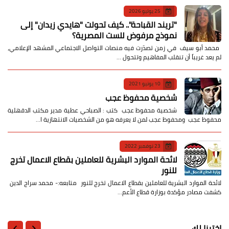
25 يوليو 2026
​"تريند القباحة".. كيف تحولت "هايدي زيدان" إلى
نموذج مرفوض للست المصرية؟
​ محمد أبو سيف ​في زمن تصدّرت فيه منصات التواصل الاجتماعي المشهد الإعلامي،
لم يعد غريباً أن تنقلب المفاهيم وتتحول …
10 يونيو 2021
شخصية محفوظ عجب
شخصية محفوظ عجب كتب : الصباحي عطية مدير مكتب الدقهلية
محفوظ عجب ومحفوظ عجب لمن لا يعرفه هو من الشخصيات الانتهازية ا…
23 نوفمبر 2022
لائحة الموارد البشرية للعاملين بقطاع الاعمال تخرج
للنور
لائحة الموارد البشرية للعاملين بقطاع الاعمال تخرج للنور متابعه:- محمد سراج الدين
كشفت مصادر مؤكدة بوزارة قطاع الأعم…
اخترنا لك