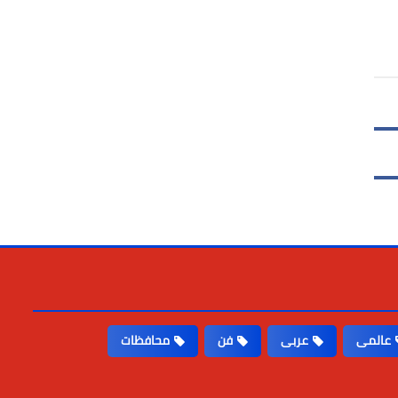
عالمى
عربى
فن
محافظات