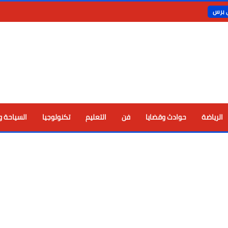
ي برس
الرياضة
حوادث وقضايا
فن
التعليم
تكنولوجيا
السياحة و