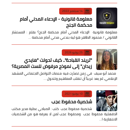
14 سبتمبر 2022
معلومة قانونية - الإدعاء المدني أمام
محكمة الجنح
معلومة قانونية الإدعاء المدني أمام محكمة الجنح؟ بقلم : المستشار
القانوني / محمود الطاهر هو ليه بندعي مدني أمام محكمة …
25 يوليو 2026
​"تريند القباحة".. كيف تحولت "هايدي
زيدان" إلى نموذج مرفوض للست المصرية؟
​ محمد أبو سيف ​في زمن تصدّرت فيه منصات التواصل الاجتماعي المشهد
الإعلامي، لم يعد غريباً أن تنقلب المفاهيم وتتحول …
10 يونيو 2021
شخصية محفوظ عجب
شخصية محفوظ عجب كتب : الصباحي عطية مدير مكتب
الدقهلية محفوظ عجب ومحفوظ عجب لمن لا يعرفه هو من الشخصيات
الانتهازية ا…