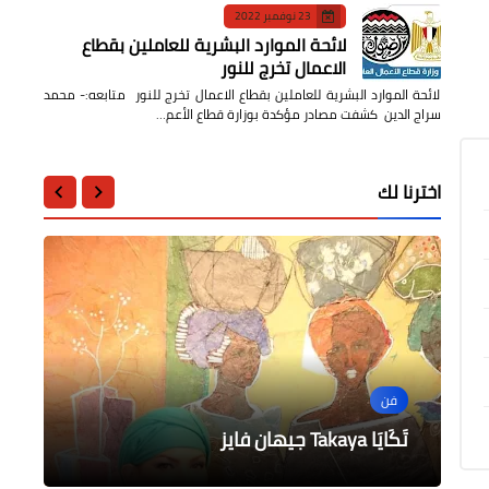
23 نوفمبر 2022
لائحة الموارد البشرية للعاملين بقطاع
الاعمال تخرج للنور
لائحة الموارد البشرية للعاملين بقطاع الاعمال تخرج للنور متابعه:- محمد
سراج الدين كشفت مصادر مؤكدة بوزارة قطاع الأعم…
اخترنا لك
الرياضة
محافظات
اقتصاد وأعمال
مديرية الشباب والرياضة بالاسكندرية
فن
الرأى
تنظم تدريبات رياضية بمركز شباب
عبد الفتاح إبراهيم ينهي إعتصام عمال
القضايا العاجلة لمركز ومدينة منوف على
تَكَايَا Takaya جيهان فايز
الانفوشي
مائدة المجلس التنفيذي
كوم حمادة للغزل والنسيج
الأزمة الاقتصادية أزمة عالمية