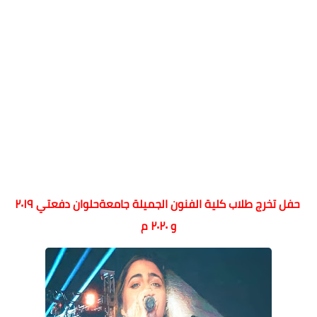
حفل تخرج طلاب كلية الفنون الجميلة جامعةحلوان دفعتي ٢٠١٩
و ٢٠٢٠ م