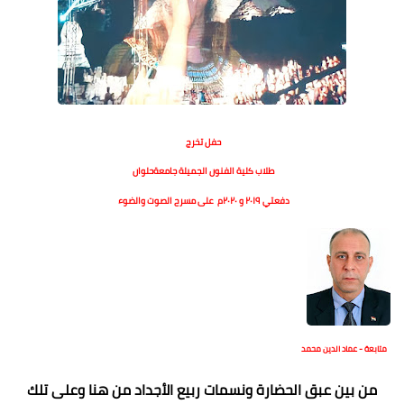
حفل تخرج
طلاب كلية الفنون الجميلة جامعةحلوان
دفعتي ٢٠١٩ و ٢٠٢٠م ع
لى مسرح الصوت والضوء
متابعة - عماد الدين محمد
من بين عبق الحضارة ونسمات ربيع الأجداد من هنا وعلى تلك