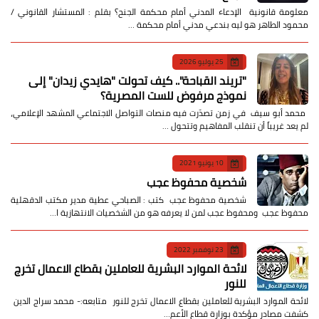
معلومة قانونية الإدعاء المدني أمام محكمة الجنح؟ بقلم : المستشار القانوني /
محمود الطاهر هو ليه بندعي مدني أمام محكمة …
25 يوليو 2026
​"تريند القباحة".. كيف تحولت "هايدي زيدان" إلى
نموذج مرفوض للست المصرية؟
​ محمد أبو سيف ​في زمن تصدّرت فيه منصات التواصل الاجتماعي المشهد الإعلامي،
لم يعد غريباً أن تنقلب المفاهيم وتتحول …
10 يونيو 2021
شخصية محفوظ عجب
شخصية محفوظ عجب كتب : الصباحي عطية مدير مكتب الدقهلية
محفوظ عجب ومحفوظ عجب لمن لا يعرفه هو من الشخصيات الانتهازية ا…
23 نوفمبر 2022
لائحة الموارد البشرية للعاملين بقطاع الاعمال تخرج
للنور
لائحة الموارد البشرية للعاملين بقطاع الاعمال تخرج للنور متابعه:- محمد سراج الدين
كشفت مصادر مؤكدة بوزارة قطاع الأعم…