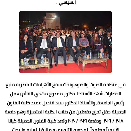
السيسي .
في منطقة الصوت والضوء وتحت سفح الأهرامات المصرية منبع
الحضارات شهد الأستاذ الدكتور ممدوح مهدي القائم بعمل
رئيس الجامعة، والأستاذ الدكتور سيد قنديل عميد كلية الفنون
الجميلة حفل تخرج دفعتين من طلاب الكلية المتميزة وهم دفعة
٢٠١٨ / ٢٠١٩ ودفعة ٢٠١٩ / ٢٠٢٠ وتعد كلية الفنون الجميلة كيانا
إقليمياً معتمداً، له دوره التنويري و منارة للتعليم والبحث