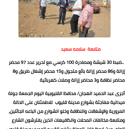
متابعة سلامه سعيد
..ضبط 30 شيشة ومصادرة 100 كرسي مع تحرير عدد 97 محضر
إزالة و86 محضر إزالة بائع متجول و15 محضر إشغال طريق و8
محاضر نظافة و3 محاضر إزالة وصلات كهربائية
أجرى عبد الحميد الهجان/ محافظ القليوبية اليوم الجمعة جولة
ميدانية مفاجئة بشوارع مدينة قليوب للاطمئنان على الحالة
المرورية والإشغالات والنظافة وخلو الشوارع من الباعه الجائلين،
ومتابعة مخالفات المحلات والكافيهات الذين يفترشون الشارع
العام، حيث لاحظ خلال الجولة بشارع القسم الجديد بمدينة قليوب