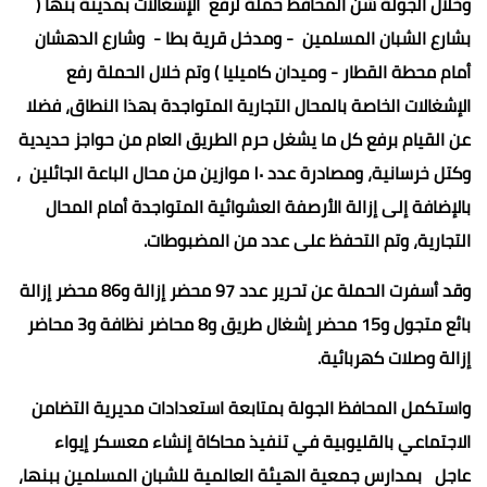
وخلال الجولة شن المحافظ حملة لرفع الإشغالات بمدينة بنها (
بشارع الشبان المسلمين - ومدخل قرية بطا - وشارع الدهشان
أمام محطة القطار - وميدان كاميليا ) وتم خلال الحملة رفع
الإشغالات الخاصة بالمحال التجارية المتواجدة بهذا النطاق، فضلا
عن القيام برفع كل ما يشغل حرم الطريق العام من حواجز حديدية
وكتل خرسانية، ومصادرة عدد ١٠ موازين من محال الباعة الجائلين ،
بالإضافة إلى إزالة الأرصفة العشوائية المتواجدة أمام المحال
التجارية، وتم التحفظ على عدد من المضبوطات.
وقد أسفرت الحملة عن تحرير عدد 97 محضر إزالة و86 محضر إزالة
بائع متجول و15 محضر إشغال طريق و8 محاضر نظافة و3 محاضر
إزالة وصلات كهربائية.
واستكمل المحافظ الجولة بمتابعة استعدادات مديرية التضامن
الاجتماعي بالقليوبية في تنفيذ محاكاة إنشاء معسكر إيواء
عاجل بمدارس جمعية الهيئة العالمية للشبان المسلمين ببنها،