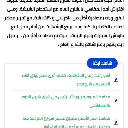
افتراش أحد المقاهي بالشارع العام مع استخدام الشيشة، وعلى
الفور وجه بمصادرة أكثر من ١٠٠كرسي و ٣٠شيشة، مع تحرير محضر
لصاحب الكافتيريا كما وجه برفع الإشغالات من أمام محل لبيع
كاوتش السيارات وغيار الزيوت، حيث تم مصادرة أكثر من ١٠ برميل
زيت يقوم بافتراشهم بالشارع العام .
شاهد أيضًا
أسرار تحت رمال الدقهلية.. كشف أثري ضخم يوثق آلاف
السنين من تاريخ مصر
محافظ المنوفية يزور نائب رئيس حي شرق شبين الكوم
بالمستشفى
محافظ البحر الأحمر: ممنوع تكسير شوارع الغردقة بعد
رصفها.. وإنهاء جميع أعمال المرافق أولًا