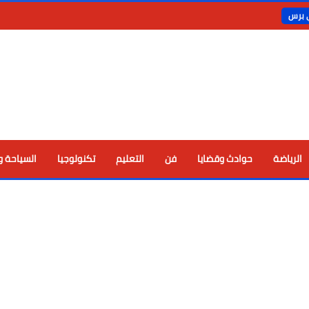
ي برس
الرياضة
حوادث وقضايا
فن
التعليم
تكنولوجيا
السياحة و