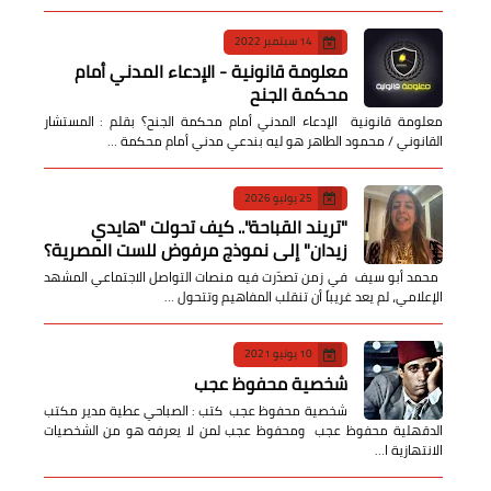
14 سبتمبر 2022
معلومة قانونية - الإدعاء المدني أمام
محكمة الجنح
معلومة قانونية الإدعاء المدني أمام محكمة الجنح؟ بقلم : المستشار
القانوني / محمود الطاهر هو ليه بندعي مدني أمام محكمة …
25 يوليو 2026
​"تريند القباحة".. كيف تحولت "هايدي
زيدان" إلى نموذج مرفوض للست المصرية؟
​ محمد أبو سيف ​في زمن تصدّرت فيه منصات التواصل الاجتماعي المشهد
الإعلامي، لم يعد غريباً أن تنقلب المفاهيم وتتحول …
10 يونيو 2021
شخصية محفوظ عجب
شخصية محفوظ عجب كتب : الصباحي عطية مدير مكتب
الدقهلية محفوظ عجب ومحفوظ عجب لمن لا يعرفه هو من الشخصيات
الانتهازية ا…