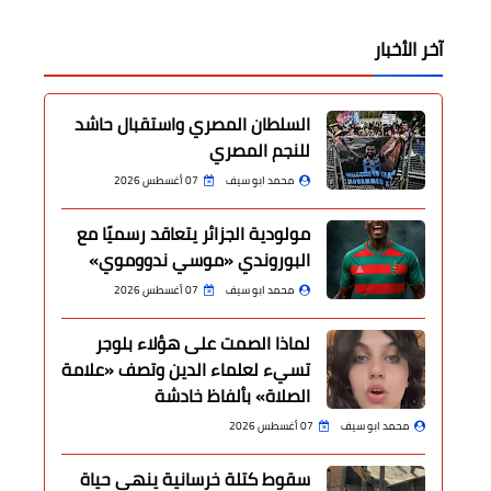
آخر الأخبار
السلطان المصري واستقبال حاشد
للنجم المصري
محمد ابو سيف
07 أغسطس 2026
مولودية الجزائر يتعاقد رسميًا مع
البوروندي «موسي ندووموي»
محمد ابو سيف
07 أغسطس 2026
لماذا الصمت على هؤلاء بلوجر
تسيء لعلماء الدين وتصف «علامة
الصلاة» بألفاظ خادشة
محمد ابو سيف
07 أغسطس 2026
سقوط كتلة خرسانية ينهي حياة