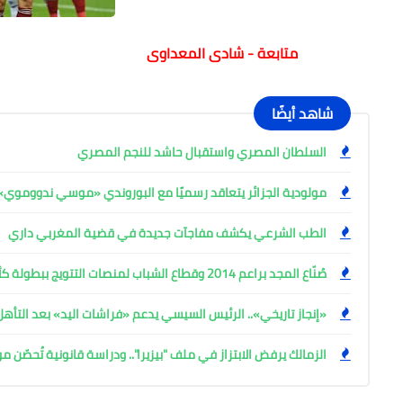
متابعة - شادى المعداوى
شاهد أيضًا
السلطان المصري واستقبال حاشد للنجم المصري
مولودية الجزائر يتعاقد رسميًا مع البوروندي «موسي ندووموي»
الطب الشرعي يكشف مفاجآت جديدة في قضية المغربي داري
صُنّاع المجد براعم 2014 وقطاع الشباب لمنصات التتويج ببطولة كأس المستقبل العربي
«إنجاز تاريخي».. الرئيس السيسي يدعم «فراشات اليد» بعد التأه
الزمالك يرفض الابتزاز في ملف "بيزيرا".. ودراسة قانونية تُحصّن م