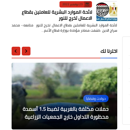
23 نوفمبر 2022
لائحة الموارد البشرية للعاملين بقطاع
الاعمال تخرج للنور
لائحة الموارد البشرية للعاملين بقطاع الاعمال تخرج للنور متابعه:- محمد
سراج الدين كشفت مصادر مؤكدة بوزارة قطاع الأعم…
اخترنا لك
محافظات
....
محافظات
محافظات
حوادث وقضايا
راشد ورئيس حي الطالبية يتفقدان
تجهيزات الممشى الجديد الجارى
مختار يلتقي بوفد أخبار اليوم لإطلاق
محافظ القليوبية يتابع أعمال النظافة
حملات مكثفة بالغربية تضبط 1.5 أسمدة
متابعة سير العمل بمشروعات مياه الشرب
مبادرة إلمس حلمك
بكورنيش المريوطية
والتجميل بمدينة قليوب
والصرف الصحى بكفر شبين و الشوبك
محظورة التداول خارج الجمعيات الزراعية