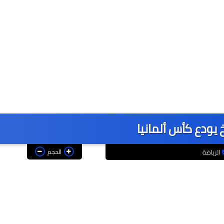
 يودع كأس ألمانيا
الحجم
الرياضة