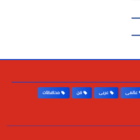
عالمى
عربى
فن
محافظات