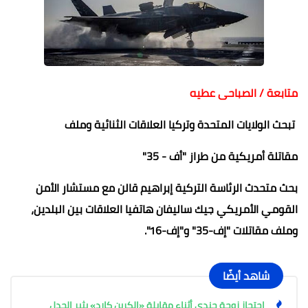
متابعة / الصباحى عطيه
تبحث الولايات المتحدة وتركيا العلاقات الثنائية وملف
مقاتلة أمريكية من طراز "أف - 35"
بحث متحدث الرئاسة التركية إبراهيم قالن مع مستشار الأمن
القومي الأمريكي جيك ساليفان هاتفيا العلاقات بين البلدين،
وملف مقاتلات "إف-35" و"إف-16".
شاهد أيضًا
احتجاز زوجة جندي أثناء مقابلة «الكرين كارد» يثير الجدل