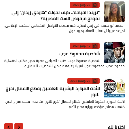
25 يوليو 2026
​"تريند القباحة".. كيف تحولت "هايدي زيدان" إلى
نموذج مرفوض للست المصرية؟
​ محمد أبو سيف ​في زمن تصدّرت فيه منصات التواصل الاجتماعي المشهد الإعلامي،
لم يعد غريباً أن تنقلب المفاهيم وتتحول …
10 يونيو 2021
شخصية محفوظ عجب
شخصية محفوظ عجب كتب : الصباحي عطية مدير مكتب الدقهلية
محفوظ عجب ومحفوظ عجب لمن لا يعرفه هو من الشخصيات الانتهازية ا…
23 نوفمبر 2022
لائحة الموارد البشرية للعاملين بقطاع الاعمال تخرج
للنور
لائحة الموارد البشرية للعاملين بقطاع الاعمال تخرج للنور متابعه:- محمد سراج الدين
كشفت مصادر مؤكدة بوزارة قطاع الأعم…
اخترنا لك