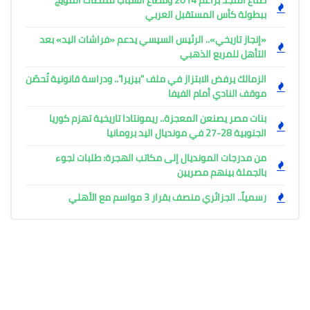
صُنّاع المجد براعم 2014 وقطاع الشباب لمنصات التتويج
ببطولة كأس المستقبل العربي
«إنجاز تاريخي».. الرئيس السيسي يدعم «فراشات اليد» بعد
التأهل للمربع الذهبي
الزمالك يرفض الابتزاز في ملف "بيزيرا".. ودراسة قانونية تُحصّن
موقف النادي أمام الفيفا
بنات مصر يصنعن المعجزة.. ريمونتادا تاريخية تهزم كوريا
الجنوبية 28-27 في مونديال اليد برومانيا
من مدرجات المونديال إلى مكاتب الهجرة: طلبات لجوء
بالجملة بينهم مصريين
رسمياً.. الجزائري منصف بقرار 3 مواسم مع الأهلي