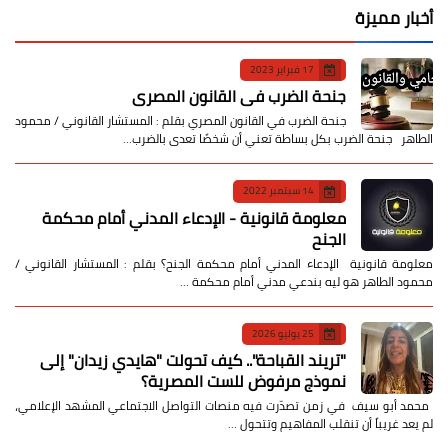
أخبار مميزة
17 فبراير 2023
جنحة الضرب في القانون المصري
جنحة الضرب في القانون المصري بقلم : المستشار القانوني / محمود
الطاهر جنحة الضرب بكل بساطة تعني أن شخصًا تعدى بالضرب…
14 سبتمبر 2022
معلومة قانونية - الإدعاء المدني أمام محكمة
الجنح
معلومة قانونية الإدعاء المدني أمام محكمة الجنح؟ بقلم : المستشار القانوني /
محمود الطاهر هو ليه بندعي مدني أمام محكمة …
25 يوليو 2026
​"تريند القباحة".. كيف تحولت "هايدي زيدان" إلى
نموذج مرفوض للست المصرية؟
​ محمد أبو سيف ​في زمن تصدّرت فيه منصات التواصل الاجتماعي المشهد الإعلامي،
لم يعد غريباً أن تنقلب المفاهيم وتتحول …