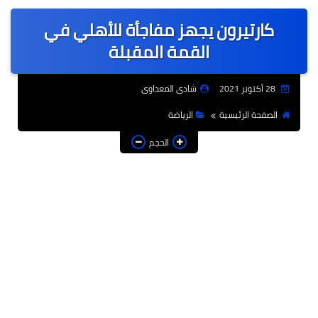
عربى
كارتيرون يجهز مفاجأة للأهلي في
عالمى
القمة المقبلة
الرياضة
28 أكتوبر 2021
شادى المعداوى
حوادث وقضايا
الصفحة الرئيسية
الرياضة
فن
الحجم
التعليم
تكنولوجيا
السياحة والفنادق