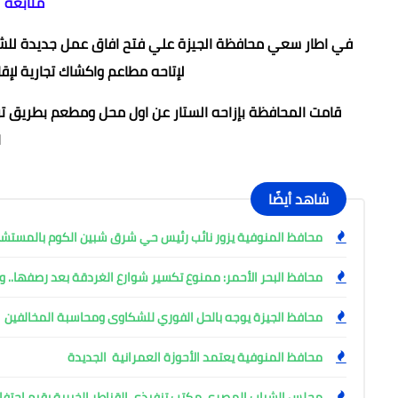
متابعة 
في اطار سعي محافظة الجيزة علي فتح افاق عمل جديدة للشباب 
لإتاحه مطاعم واكشاك تجارية لإ
قامت المحافظة بإزاحه الستار عن اول محل ومطعم بطريق تر
ا
شاهد أيضًا
محافظ المنوفية يزور نائب رئيس حي شرق شبين الكوم بالمست
محافظ البحر الأحمر: ممنوع تكسير شوارع الغردقة بعد رصفها.. وإ
محافظ الجيزة يوجه بالحل الفوري للشكاوى ومحاسبة المخالفين
محافظ المنوفية يعتمد الأحوزة العمرانية الجديدة
مجلس الشباب المصري مكتب تنفيذي القناطر الخبرية يقيم احتفال