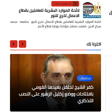
23 نوفمبر 2022
لائحة الموارد البشرية للعاملين بقطاع
ق
الاعمال تخرج للنور
لائحة الموارد البشرية للعاملين بقطاع الاعمال تخرج للنور متابعه:- محمد
سراج الدين كشفت مصادر مؤكدة بوزارة قطاع الأعم…
اخترنا لك
محافظات
محافظات
محافظات
أخبار مصر
كفر الشيخ تحتفل بعيدها القومي
الرياضة
وزير السياحة/ إبراز دور قطاع السياحة
أعمال تسوية الطرق والشوارع بنطاق
الرقابة الادارية بالقليوبية تضبط قضايا
بافتتاحات ووضع إكليل الزهور على النصب
التذكاري
تمونية بشبرا الخيمة
القناطر الخيرية بالقليوبية
مباريات اليوم مع دايلي برس مصر
الخاص في صناعة السياحة في مصر