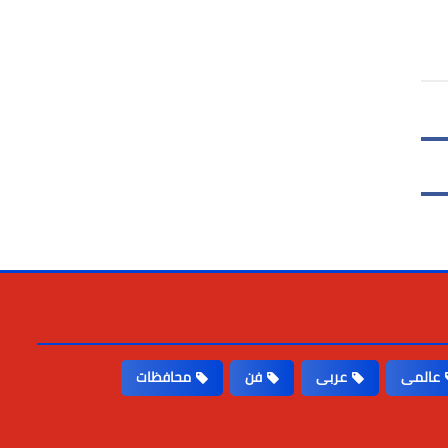
عالمى
عربى
فن
محافظات