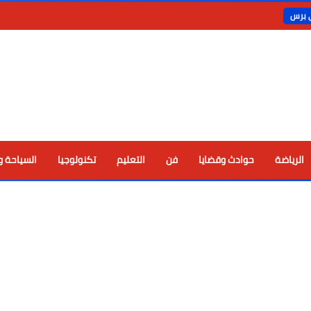
ي برس
الرياضة
حوادث وقضايا
فن
التعليم
تكنولوجيا
السياحة و