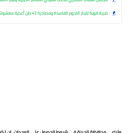
ضربة قوية لتجار اللحوم الفاسدة ومصادرة 42 طن أغذية مغشوشة بالجيزة
وتراعي محافظة الجيزة في شروط الحصول علي الوحدات ان تكو