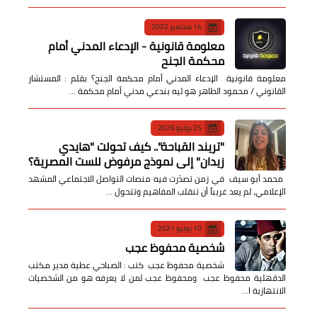
14 سبتمبر 2022
معلومة قانونية - الإدعاء المدني أمام
محكمة الجنح
معلومة قانونية الإدعاء المدني أمام محكمة الجنح؟ بقلم : المستشار
القانوني / محمود الطاهر هو ليه بندعي مدني أمام محكمة …
25 يوليو 2026
​"تريند القباحة".. كيف تحولت "هايدي
زيدان" إلى نموذج مرفوض للست المصرية؟
​ محمد أبو سيف ​في زمن تصدّرت فيه منصات التواصل الاجتماعي المشهد
الإعلامي، لم يعد غريباً أن تنقلب المفاهيم وتتحول …
10 يونيو 2021
شخصية محفوظ عجب
شخصية محفوظ عجب كتب : الصباحي عطية مدير مكتب
الدقهلية محفوظ عجب ومحفوظ عجب لمن لا يعرفه هو من الشخصيات
الانتهازية ا…