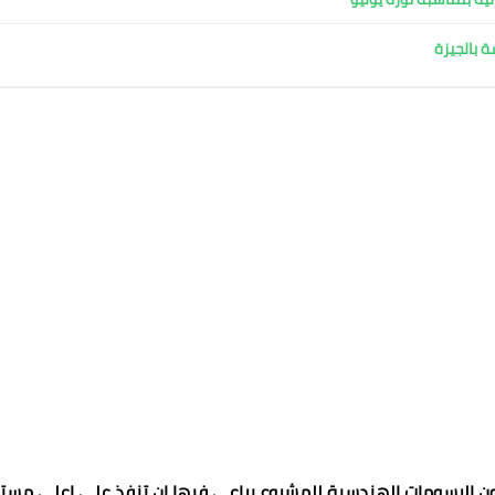
ن الرسومات الهندسية للمشروع يراعي فيها ان تنفذ علي اعلي مس