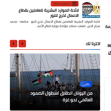
23 نوفمبر 2022
لائحة الموارد البشرية للعاملين بقطاع
الاعمال تخرج للنور
لائحة الموارد البشرية للعاملين بقطاع الاعمال تخرج للنور متابعه:- محمد
لازمة
سراج الدين كشفت مصادر مؤكدة بوزارة قطاع الأعم…
اخترنا لك
ة والتواصل المجتمعي والمتحدث الرسمي للوزارة، أنه تم تسجيل 889
ا
عربى
عالمى
عالمى
أخبار مصر
حوادث وقضايا
السودان تعلن الإنذار الأحمر “خطورة
وزير الخارجية يلتقي مع المصريين
من اليونان انطلاق اسطول الصمود
حادث انقلاب سيارة على طريق الخطاطبة
قصوة” من الفيضانات على امتداد الشريط
نتنياهو يخاطب المجتمع الدولي ويذكرهم
النيلي
بقتل الأبرياء
العالمي نحو غزة
الصحراوي بالمنوفية
العاملين في الأمم المتحدة بنيويورك