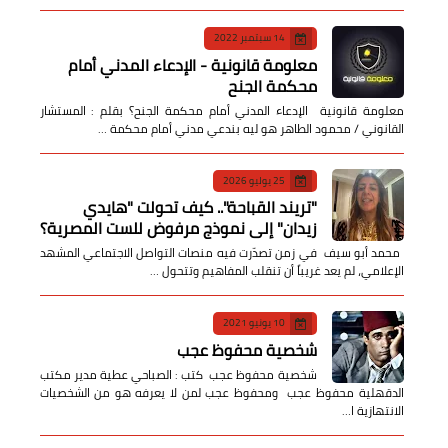
14 سبتمبر 2022
معلومة قانونية - الإدعاء المدني أمام
محكمة الجنح
معلومة قانونية الإدعاء المدني أمام محكمة الجنح؟ بقلم : المستشار
القانوني / محمود الطاهر هو ليه بندعي مدني أمام محكمة …
25 يوليو 2026
​"تريند القباحة".. كيف تحولت "هايدي
زيدان" إلى نموذج مرفوض للست المصرية؟
​ محمد أبو سيف ​في زمن تصدّرت فيه منصات التواصل الاجتماعي المشهد
الإعلامي، لم يعد غريباً أن تنقلب المفاهيم وتتحول …
10 يونيو 2021
شخصية محفوظ عجب
شخصية محفوظ عجب كتب : الصباحي عطية مدير مكتب
الدقهلية محفوظ عجب ومحفوظ عجب لمن لا يعرفه هو من الشخصيات
الانتهازية ا…