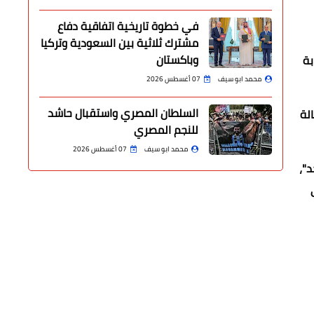
في خطوة تاريخية اتفاقية دفاع
مشترك ثلاثية بين السعودية وتركيا
وباكستان
ة 10 أيام من الإصابة
محمد ابو سيف
07 أغسطس 2026
السلطان المصري واستقبال حاشد
في مصر بفيروس كورونا المستجد حتى الإثنين، هو 325508 من ضمنهم 274762 حالة
للنجم المصري
محمد ابو سيف
07 أغسطس 2026
"،