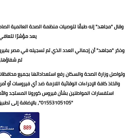
يعد مؤشرًا لتعافي
تم شفاؤها، و 18333 حالة
وتواصل وزارة الصحة والسكان رفع استعداداتها بجميع محافظات 
واتخاذ كافة الإجراءات الوقائية اللازمة ضد أي فيروسات أو
"01553105105"، بالإضافة إلى تطبيق "صحة مصر" المتاح على الهواتف المحمولة