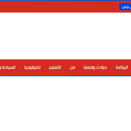
ي برس
الرياضة
حوادث وقضايا
فن
التعليم
تكنولوجيا
السياحة و