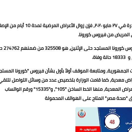
وقال "مجاهد" إنه طبقًا لتوصيات منظمة الصحة العالمية الصادرة في ٢٧ مايو ٢٠٢٠، فإن زوال الأعراض المرضية لمد
 المريض من فيروس كورونا.
وذكر "مجاهد" أن إجمالي العدد الذي تم تسجيله 
 وفاة.
الجمهورية، ومتابعة الموقف أولاً بأول بشأن فيروس "كورونا المستجد
 أمراض معدية، كما قامت الوزارة بتخصيص عدد من وسائل التواصل لتلقي
استفسارات المواطنين بشأن فيروس كورونا المستجد والأمراض المعدية، منها الخط الساخن "105"، و"15335" ورقم الواتساب