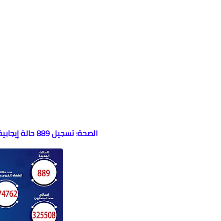
الصحة: تسجيل 889 حالة إيجابية جديدة بفيروس كورونا .. و 48 حالة وفاة