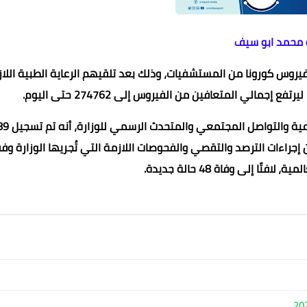
 محمد ابو سيف
لسكان، الإثنين، عن خروج 755 متعافيًا من فيروس كورونا من المستشفيات، وذلك بعد تلقيهم الرعاية الطبية ال
مالي المتعافين من الفيروس إلى 274762 حتى اليوم.
وأوضح الدكتور خالد مجاهد مساعد وزيرة الصحة والسكان للتوعي
إجراءات الترصد والتقصي والفحوصات اللازمة التي تُجريها الوزارة وفقً
تًا إلى وفاة 48 حالة جديدة.
Zahire
طاهر فتحي
طاهر فتحي
Mohamed abo seif
Mohamed abo seif
28 سبتمبر 2025
28 سبتمبر 2025
28 سبتمبر 2025
28 سبتمبر 2025
28 سبتمبر 2025