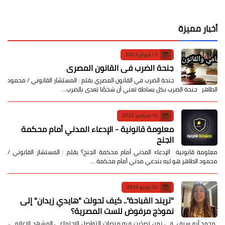
أخبار مميزة
17 فبراير 2023
جنحة الضرب في القانون المصري
جنحة الضرب في القانون المصري بقلم : المستشار القانوني / محمود
الطاهر جنحة الضرب بكل بساطة تعني أن شخصًا تعدى بالضرب…
14 سبتمبر 2022
معلومة قانونية - الإدعاء المدني أمام محكمة
الجنح
معلومة قانونية الإدعاء المدني أمام محكمة الجنح؟ بقلم : المستشار القانوني /
محمود الطاهر هو ليه بندعي مدني أمام محكمة …
25 يوليو 2026
​"تريند القباحة".. كيف تحولت "هايدي زيدان" إلى
نموذج مرفوض للست المصرية؟
​ محمد أبو سيف ​في زمن تصدّرت فيه منصات التواصل الاجتماعي المشهد الإعلامي،