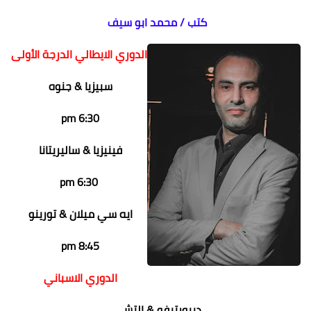
كتب / محمد ابو سيف
الدوري الايطالي الدرجة الأولى
سبيزيا & جنوه
6:30 pm
فينيزيا & ساليريتانا
6:30 pm
ايه سي ميلان & تورينو
8:45 pm
الدوري الاسباني
ديبورتيفو & إلتشي