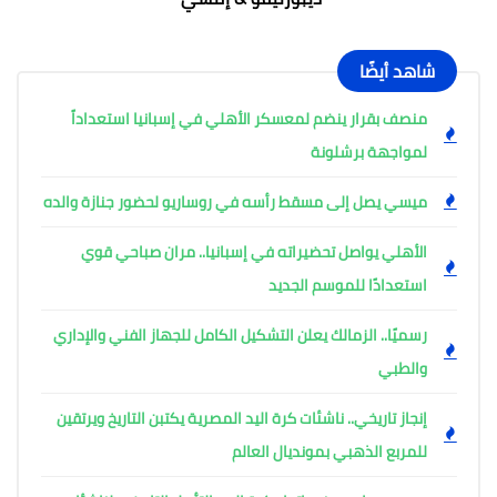
شاهد أيضًا
منصف بقرار ينضم لمعسكر الأهلي في إسبانيا استعداداً
لمواجهة برشلونة
ميسي يصل إلى مسقط رأسه في روساريو لحضور جنازة والده
الأهلي يواصل تحضيراته في إسبانيا.. مران صباحي قوي
استعدادًا للموسم الجديد
رسميًا.. الزمالك يعلن التشكيل الكامل للجهاز الفني والإداري
والطبي
إنجاز تاريخي.. ناشئات كرة اليد المصرية يكتبن التاريخ ويرتقين
للمربع الذهبي بمونديال العالم