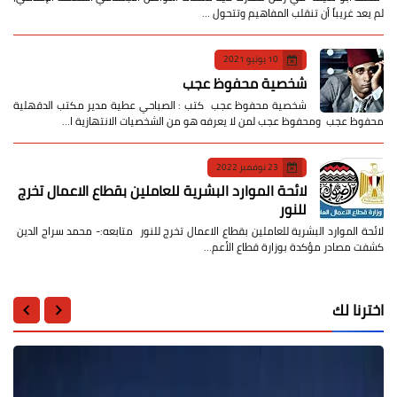
لم يعد غريباً أن تنقلب المفاهيم وتتحول …
10 يونيو 2021
شخصية محفوظ عجب
شخصية محفوظ عجب كتب : الصباحي عطية مدير مكتب الدقهلية
محفوظ عجب ومحفوظ عجب لمن لا يعرفه هو من الشخصيات الانتهازية ا…
23 نوفمبر 2022
لائحة الموارد البشرية للعاملين بقطاع الاعمال تخرج
للنور
لائحة الموارد البشرية للعاملين بقطاع الاعمال تخرج للنور متابعه:- محمد سراج الدين
كشفت مصادر مؤكدة بوزارة قطاع الأعم…
اخترنا لك