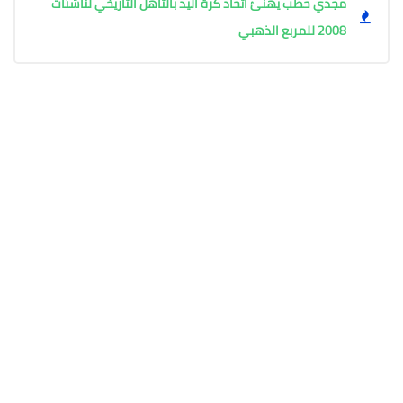
مجدي حطب يهنئ اتحاد كرة اليد بالتأهل التاريخي لناشئات
2008 للمربع الذهبي