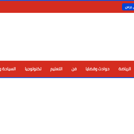
ي برس
الرياضة
حوادث وقضايا
فن
التعليم
تكنولوجيا
السياحة و