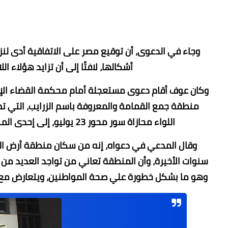
وجاء في الدعوى، أن توقيع مصر على الاتفاقية أدى لنزو
أشكالها، لافتًا إلى أن تزايد هؤلاء
وكان عوف أقام دعوى مستعجلة أمام محكمة القضاء الإداري،
منطقة جمع القمامة والمعروفة باسم الزرايب، التي تضم
اللواء محازاة سور محور 23 يوليو، إلى إحدى المناطق الصحراوية؛ وحملت الدعوى رقم 40858 لسنة 74ق.
وقال المدعي في دعواه، إنه من سكان منطقة أرض اللوا
سنوات الأخيرة، وأن المنطقة تعاني من تواجد العديد من 
وهو ما بشكل خطورة علي صحة المواطنين، ويتعارض مع 