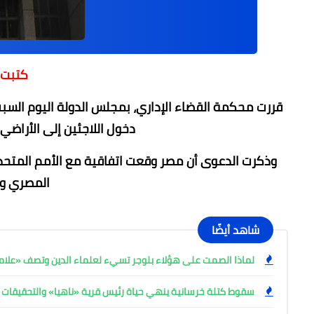
كتبت 
قررت محكمة القضاء الإداري، بمجلس الدولة اليوم السب
دخول اللاجئين إلى الأراضي المصرية، 
وذكرت الدعوى أن مصر وقعت اتفاقية مع الأمم المتحدة ع
المصري وا
شاهد أيضًا
لماذا الصمت على هؤلاء بلوجر تسيء لعلماء الدين وتصف «علامة
سقوط كتلة خرسانية ينهي حياة رئيس قرية «ناهيا» والتحقيقات 