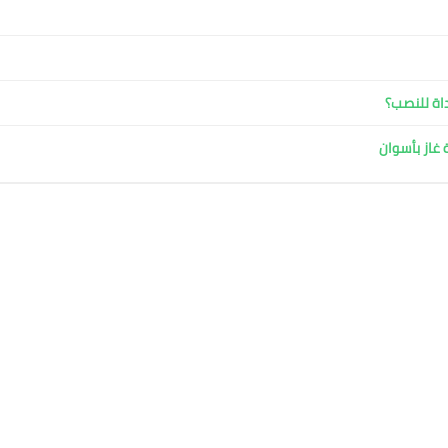
داة للنصب؟