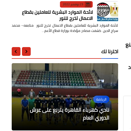
23 نوفمبر 2022
لائحة الموارد البشرية للعاملين بقطاع
الاعمال تخرج للنور
لائحة الموارد البشرية للعاملين بقطاع الاعمال تخرج للنور متابعه:- محمد
سراج الدين كشفت مصادر مؤكدة بوزارة قطاع الأعم…
نع
اخترنا لك
د
الرياضة
عاجل
عالمى
الرياضة
أخبار مصر
اللاعب "عمر خالد" لاعب منتخب مصر
نادي كهرباء القاهرة يتربع على عرش
العثور على طفل حيآ تحت الأنقاض بعد
للشباب للملاكمة يحصد برونزية بطولة
مواصلة تدريب المرشحين لتولي مناصب
عاجل/ إنتهاء مسيرة ياسر الشهراني لاعب
العالم
الدوري العام
قيادية في المحليات
يومين من زلزال إندونيسيا
المنتخب السعودي الكروية رسمياً