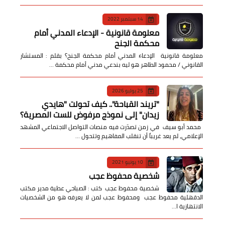
14 سبتمبر 2022
معلومة قانونية - الإدعاء المدني أمام
محكمة الجنح
معلومة قانونية الإدعاء المدني أمام محكمة الجنح؟ بقلم : المستشار
القانوني / محمود الطاهر هو ليه بندعي مدني أمام محكمة …
25 يوليو 2026
​"تريند القباحة".. كيف تحولت "هايدي
زيدان" إلى نموذج مرفوض للست المصرية؟
​ محمد أبو سيف ​في زمن تصدّرت فيه منصات التواصل الاجتماعي المشهد
الإعلامي، لم يعد غريباً أن تنقلب المفاهيم وتتحول …
10 يونيو 2021
شخصية محفوظ عجب
شخصية محفوظ عجب كتب : الصباحي عطية مدير مكتب
الدقهلية محفوظ عجب ومحفوظ عجب لمن لا يعرفه هو من الشخصيات
الانتهازية ا…