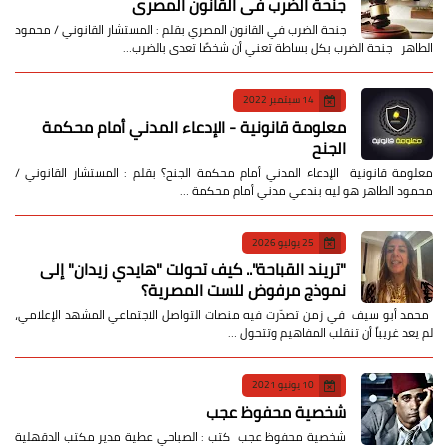
جنحة الضرب في القانون المصري
جنحة الضرب في القانون المصري بقلم : المستشار القانوني / محمود
الطاهر جنحة الضرب بكل بساطة تعني أن شخصًا تعدى بالضرب…
14 سبتمبر 2022
معلومة قانونية - الإدعاء المدني أمام محكمة
الجنح
معلومة قانونية الإدعاء المدني أمام محكمة الجنح؟ بقلم : المستشار القانوني /
محمود الطاهر هو ليه بندعي مدني أمام محكمة …
25 يوليو 2026
​"تريند القباحة".. كيف تحولت "هايدي زيدان" إلى
نموذج مرفوض للست المصرية؟
​ محمد أبو سيف ​في زمن تصدّرت فيه منصات التواصل الاجتماعي المشهد الإعلامي،
لم يعد غريباً أن تنقلب المفاهيم وتتحول …
10 يونيو 2021
شخصية محفوظ عجب
شخصية محفوظ عجب كتب : الصباحي عطية مدير مكتب الدقهلية