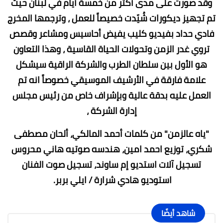
وقد صورت على مدى أكثر من خمسة أيام في لبنان حيث
تم تجهيز ديكورات شُيّدت خصيصاً للعمل ، وترجمها المخرج
فادي حداد بفيديو كليب يفيض أحاسيس ومشاعر وقصص
تروي غدر الزمن وتحولات الحياة القاسية ، وهذا التعاون
هو الأول بين سلطان الطرب والشركة الراقية سيشكل
علامة فارقة في الأرشيف الموسيقي خصوصاً انه تم
العمل عليه بدقة عالية وبإشراف خاص من رئيس مجلس
إدارة الشركة ،
"ياه عالزمن" من كلمات أحمد المالكي، ألحان مصطفى
شكري، توزيع احمد امين، هندسه صوتيه هاني محروس
تسجيل آلات استديو إم ساوند، تسجيل صوت الفنان
استوديو هادي شرارة / ايلي بربر.
شاهد أيضًا