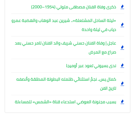
ذكرى وفاة الفنان مصطفى متولي (1954–2000)
«ليلة الساحل المشتعلة».. شيرين عبد الوهاب والهضبة عمرو
دياب في ليلة واحدة
عاجل | وفاة الفنان حسني شريف والد الفنان تامر حسني بعد
صراع مع المرض
ندى بسيوني تعود عبر أوميجا
كمال يس.. نجمٌ استثنائي ظلمته البطولة المطلقة وأنصفه
تاريخ الفن
بسبب مجنونة العوضي استدعاء قناة «الشمس» للمساءلة