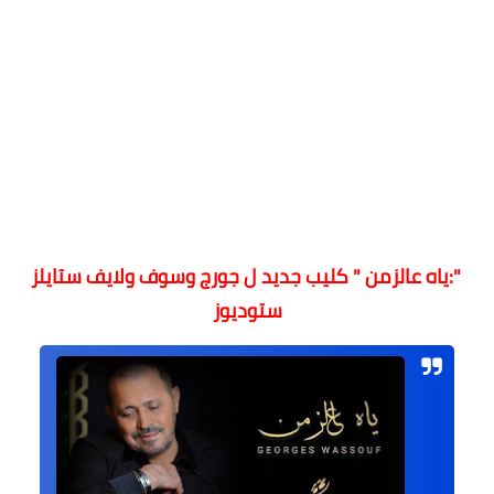
":ياه عالزمن " كليب جديد ل جورج وسوف ولايف ستايلز
ستوديوز