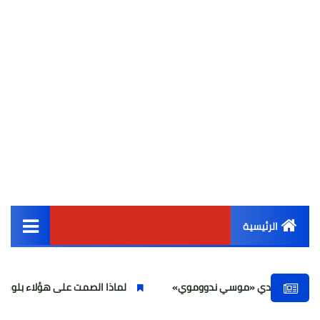
الرئيسية
القائمة الرئيسية
وندي «موسي ندووموي»
لماذا الصمت على هؤلاء بلوجر تسيء لعلماء 
أخبار مصر