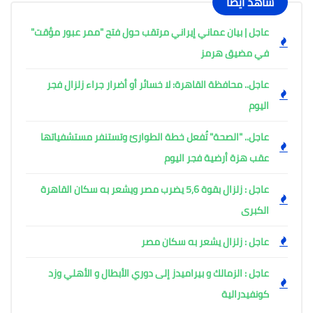
شاهد أيضًا
عاجل | بيان عماني إيراني مرتقب حول فتح "ممر عبور مؤقت"
في مضيق هرمز
عاجل.. محافظة القاهرة: لا خسائر أو أضرار جراء زلزال فجر
اليوم
عاجل.. "الصحة" تُفعل خطة الطوارئ وتستنفر مستشفياتها
عقب هزة أرضية فجر اليوم ​
عاجل : زلزال بقوة 5,6 يضرب مصر ويشعر به سكان القاهرة
الكبرى
عاجل : زلزال يشعر به سكان مصر
عاجل : الزمالك و بيراميدز إلى دوري الأبطال و الأهلي وزد
كونفيدرالية