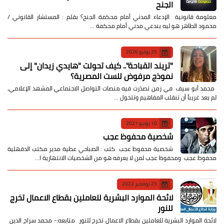
الجنح
معلومة قانونية الإدعاء المدني أمام محكمة الجنح؟ بقلم : المستشار القانوني /
محمود الطاهر هو ليه بندعي مدني أمام محكمة …
25 يوليو 2026
​"تريند القباحة".. كيف تحولت "هايدي زيدان" إلى
نموذج مرفوض للست المصرية؟
​ محمد أبو سيف ​في زمن تصدّرت فيه منصات التواصل الاجتماعي المشهد الإعلامي،
لم يعد غريباً أن تنقلب المفاهيم وتتحول …
10 يونيو 2021
شخصية محفوظ عجب
شخصية محفوظ عجب كتب : الصباحي عطية مدير مكتب الدقهلية
محفوظ عجب ومحفوظ عجب لمن لا يعرفه هو من الشخصيات الانتهازية ا…
23 نوفمبر 2022
لائحة الموارد البشرية للعاملين بقطاع الاعمال تخرج
للنور
لائحة الموارد البشرية للعاملين بقطاع الاعمال تخرج للنور متابعه:- محمد سراج الدين