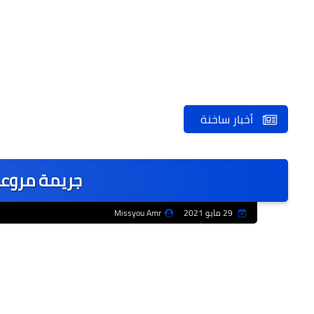
أخبار ساخنة
جريمة مروعة 
29 مايو 2021
Missyou Amr