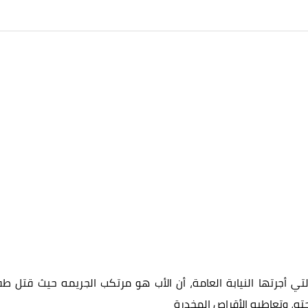
لتي أجرتها النيابة العامة، أن الأب هو مرتكب الجريمه حيث قتل طف
ته، وتعاطيه الأقراص المخدرة