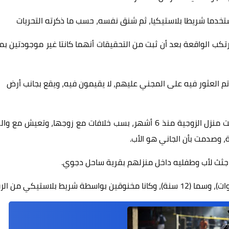
 مستخدما شريطا بلاستيكيا، ثم شنق نفسه، حسب ما ذكرته التحريات
مرتكب الواقعة بعد أن ثبت من التحقيقات أنهما كانتا غير موجودتين بم
 تم العثور فيه على المجني عليهم، لا يقيمون فيه، ويقع بجانب أرض
وأدلت بأقوالها أنها على خلاف مع زوجها مرتكب الواقعة، وتركت منزل الزوجية منذ 6 أشهر، بسب خلافات مع زوجها، وتعيش م
مة، وصدمت بأن الجاني هو الأب.