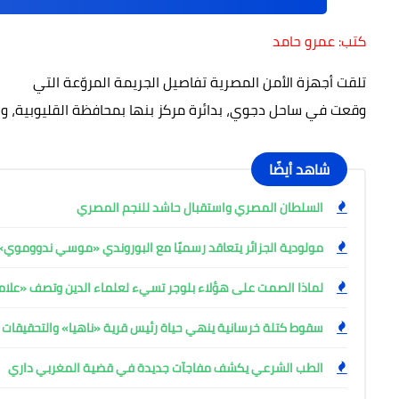
كتب: عمرو حامد
تلقت أجهزة الأمن المصرية تفاصيل الجريمة المروّعة التي
وقعت في ساحل دجوي، بدائرة مركز بنها بمحافظة القليوبية، وا
شاهد أيضًا
السلطان المصري واستقبال حاشد للنجم المصري
مولودية الجزائر يتعاقد رسميًا مع البوروندي «موسي ندووموي»
لماذا الصمت على هؤلاء بلوجر تسيء لعلماء الدين وتصف «علامة
سقوط كتلة خرسانية ينهي حياة رئيس قرية «ناهيا» والتحقيقات 
الطب الشرعي يكشف مفاجآت جديدة في قضية المغربي داري