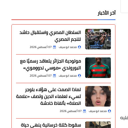
آخر الأخبار
السلطان المصري واستقبال حاشد
للنجم المصري
محمد ابو سيف
07 أغسطس 2026
مولودية الجزائر يتعاقد رسميًا مع
البوروندي «موسي ندووموي»
محمد ابو سيف
07 أغسطس 2026
لماذا الصمت على هؤلاء بلوجر
تسيء لعلماء الدين وتصف «علامة
الصلاة» بألفاظ خادشة
محمد ابو سيف
07 أغسطس 2026
ليه
سقوط كتلة خرسانية ينهي حياة