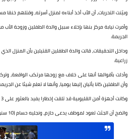
وبيّنت التحريات، أن الأب أخذ أبناءه لمنزل أسرته، وقتلهم خنقا
وأمرت نيابة مركز بنها بإخلاء سبيل والدة الطفلين وزوجة الأب 
الجريمة.
وداخل التحقيقات، قالت والدة الطفلين القتيلين بأن المنزل الذي
زراعية.
وأن الطفلين كانا يأتيان إليها يوميا، وأنها لا تعلم شيئا عن الجري
وكانت أجهزة أمن القليوبية قد تلقت إخطارا يفيد بالعثور على 3 جثث لأب وطفليه داخل منزلهم بقرية ساحل دجوي.
واتضح أن الجثث تعود لموظف يدعى حازم، ونجليه حسام (10 سنوات)، وسما (12 سنة)، وكانا مخنوقين بواسطة شريط بلاستيكي من الرقبة.