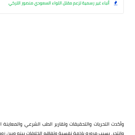
أنباء غير رسمية تزعم مقتل اللواء السعودي منصور التركي
وأكدت التحريات والتحقيقات وتقارير الطب الشرعي والمعاينة ا
وانتحر، بسبب مروره باذمة نفسية وتفاقم الخلافات بينه وبين زوج