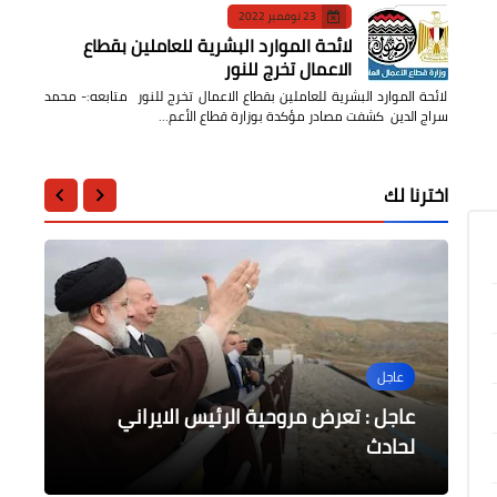
23 نوفمبر 2022
لائحة الموارد البشرية للعاملين بقطاع
الاعمال تخرج للنور
لائحة الموارد البشرية للعاملين بقطاع الاعمال تخرج للنور متابعه:- محمد
سراج الدين كشفت مصادر مؤكدة بوزارة قطاع الأعم…
اخترنا لك
عاجل
الرياضة
جامعات
محافظات
أخبار مصر
وزارة الشباب والرياضة تطلق حملة
غيابات الزمالك امام نهضة بركان في
عاجل : تعرض مروحية الرئيس الايراني
جامعة بنها تشارك في مؤتمر التعليم
السيسي يقدم التهنئة للرئيس التشادي
لحادث
بشبابها بالسويس
نهائي الكونفدرالية
المعاصر بالعالم الإسلامي
لفوزه في الانتخابات الرئاسية