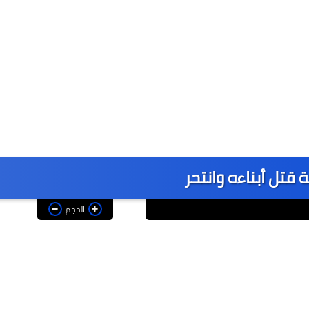
قتل أبناءه وانتحر
الحجم