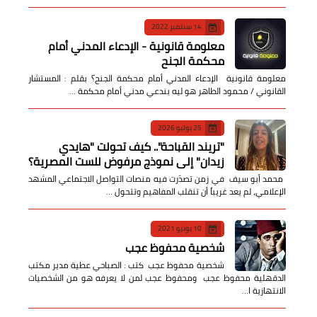
14 سبتمبر 2022
معلومة قانونية - الإدعاء المدني أمام
محكمة الجنح
معلومة قانونية الإدعاء المدني أمام محكمة الجنح؟ بقلم : المستشار
القانوني / محمود الطاهر هو ليه بندعي مدني أمام محكمة …
25 يوليو 2026
​"تريند القباحة".. كيف تحولت "هايدي
زيدان" إلى نموذج مرفوض للست المصرية؟
​ محمد أبو سيف ​في زمن تصدّرت فيه منصات التواصل الاجتماعي المشهد
الإعلامي، لم يعد غريباً أن تنقلب المفاهيم وتتحول …
10 يونيو 2021
شخصية محفوظ عجب
شخصية محفوظ عجب كتب : الصباحي عطية مدير مكتب
الدقهلية محفوظ عجب ومحفوظ عجب لمن لا يعرفه هو من الشخصيات
الانتهازية ا…