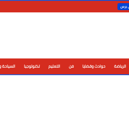
ي برس
الرياضة
حوادث وقضايا
فن
التعليم
تكنولوجيا
السياحة و