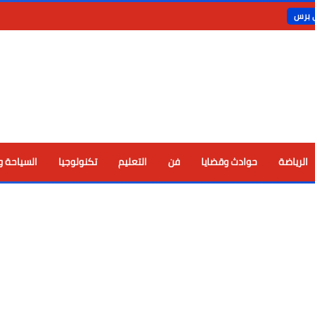
ي برس
الرياضة
حوادث وقضايا
فن
التعليم
تكنولوجيا
السياحة و