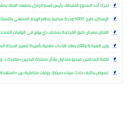
تحرك أحد الصدوع النشطة.. رئيس قسم الزلازل بمعهد الفلك ي
الإسكان: طرح 5000 وحدة سكنية بنظام الإيجار المنتهي بالتملك
افتتاح معرض كنوز الفراعنة بمتحف دي يونج في الولايات المتحدة
وزير السياحة والآثار يعقد لقاءات مهنية بأميركا لتعزيز الحركة ا
نقابة المحامين: فيديو متداول بشأن مملكة البحرين «مفبرك».. وإ
غموض يكتنف حادث ميناء دمياط.. روايات متضاربة بين «استهد