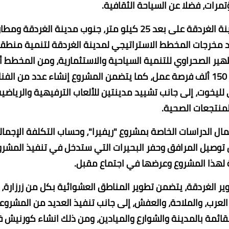
مرات، فضلا عن السياحة الثقافية.
أشار المحافظ إلى أن مشروع ريفيرا يقع بالقرب من مدينة الغردقة على بعد 25 كيلو متر، جنوب مدينة الغردقة ومط
ه الإجمالية 13800 فدان، وهو أحد مخرجات المخطط الاستراتيجي لمدينة الغردقة لتنمية منط
هير الصحراوي للتنمية السياحية والاستثمارية، ومن المخطط أ
يوفر المشروع فرص عمالة مباشرة وغير مباشرة تصل إلى 150 ألف فرصة عمل، كما يتضمن المشروع إنشاء عدد من ا
ليخوت، إلى جانب تشييد مدينتين للألعاب الترفيهية والرياضية
لمنتجعات الصحية.
مال الدراسات الخاصة بمشروع "ريفيرا"، وحساب التكلفة الإجمال
 توصيل المرافق وحفر البحيرات التي ستدخل في تنفيذ المشرو
 لهذا المشروع وعرضها في اجتماع مقبل.
ير الغردقة، يتضمن تطوير المناطق العشوائية بكل من زرزارة،
عرب، والملاحة، والعفش، إلى جانب تنفيذ العديد من المشروع
لقائمة بالمدينة والشوارع والميادين، ومن ذلك انشاء كورنيش 