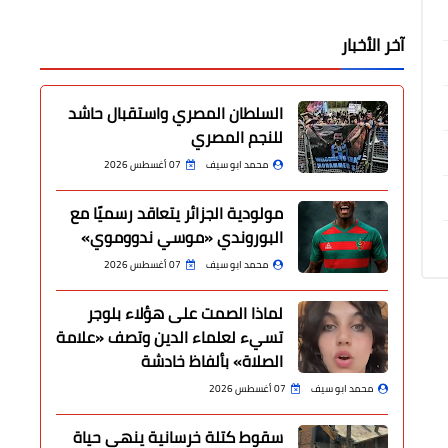
آخر الأخبار
السلطان المصري واستقبال حاشد
للنجم المصري
محمد ابو سيف
07 أغسطس 2026
مولودية الجزائر يتعاقد رسميًا مع
البوروندي «موسي ندووموي»
محمد ابو سيف
07 أغسطس 2026
لماذا الصمت على هؤلاء بلوجر
تسيء لعلماء الدين وتصف «علامة
الصلاة» بألفاظ خادشة
محمد ابو سيف
07 أغسطس 2026
سقوط كتلة خرسانية ينهي حياة