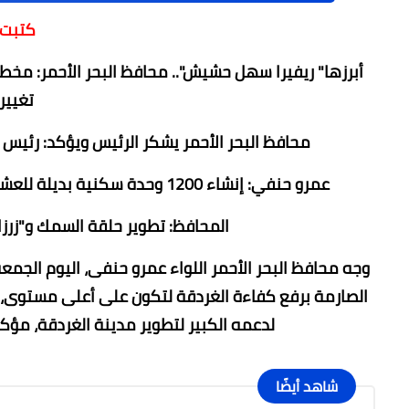
كتبت 
أبرزها" ريفيرا سهل حشيش".. محافظ البحر الأحمر: 
تغيير
محافظ البحر الأحمر يشكر الرئيس ويؤكد: رئيس 
عمرو حنفي: إنشاء 1200 وحدة سكنية بديلة للعشوائيات وتغيير الصورة الذهنية والبصرية للشوارع والميادين
المحافظ: تطوير حلقة السمك و"زرز
وجه محافظ البحر الأحمر اللواء عمرو حنفى، اليوم الجم
الصارمة برفع كفاءة الغردقة لتكون على أعلى مستوى،
لدعمه الكبير لتطوير مدينة الغردقة، مؤكد
شاهد أيضًا