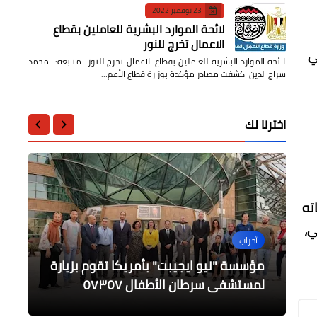
23 نوفمبر 2022
لائحة الموارد البشرية للعاملين بقطاع
الاعمال تخرج للنور
ي
لائحة الموارد البشرية للعاملين بقطاع الاعمال تخرج للنور متابعه:- محمد
سراج الدين كشفت مصادر مؤكدة بوزارة قطاع الأعم…
اخترنا لك
ته
ي،
أحزاب
محافظات
محافظات
أخبار مصر
عاجل
مياه أسوان : رفع درجة الاستعداد
مياه أسيوط ترفع درجة الاستعداد
افتتاح 6 أفرع خارجية لـ"جسور" للترويج
مؤسسة "نيو ايجيبت" بأمريكا تقوم بزيارة
لاستقبال عيد الأضحى
لمستشفى سرطان الأطفال ٥٧٣٥٧
للمنتجات المصرية حول العالم
عاجل / سيف عيسي يحقق الذهبية
القصوى والتشديد على مخلفات الأضاحي