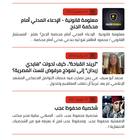
14 سبتمبر 2022
معلومة قانونية - الإدعاء المدني أمام
محكمة الجنح
معلومة قانونية الإدعاء المدني أمام محكمة الجنح؟ بقلم : المستشار
القانوني / محمود الطاهر هو ليه بندعي مدني أمام محكمة …
25 يوليو 2026
​"تريند القباحة".. كيف تحولت "هايدي
زيدان" إلى نموذج مرفوض للست المصرية؟
​ محمد أبو سيف ​في زمن تصدّرت فيه منصات التواصل الاجتماعي المشهد
الإعلامي، لم يعد غريباً أن تنقلب المفاهيم وتتحول …
10 يونيو 2021
شخصية محفوظ عجب
شخصية محفوظ عجب كتب : الصباحي عطية مدير مكتب
الدقهلية محفوظ عجب ومحفوظ عجب لمن لا يعرفه هو من الشخصيات
الانتهازية ا…