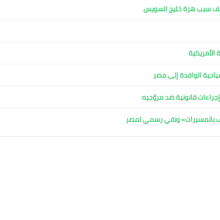
كشف سبب هزة خليج السويس
 الأمريكية
لسياحية الوافدة إلى مصر
جراءات قانونية ضد مروّجيه
اف بالمسيرات» ونفي رسمي لمصر