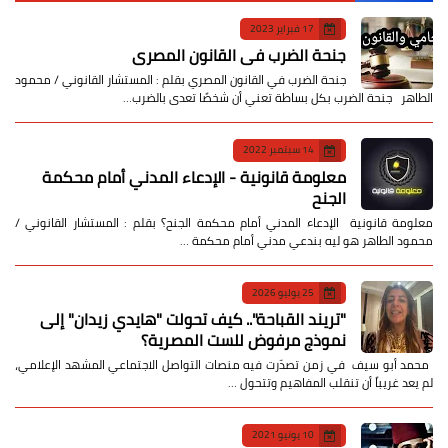
17 فبراير 2023
جنحة الضرب في القانون المصري
جنحة الضرب في القانون المصري بقلم : المستشار القانوني / محمود
الطاهر جنحة الضرب بكل بساطة تعني أن شخصًا تعدى بالضرب…
14 سبتمبر 2022
معلومة قانونية - الإدعاء المدني أمام محكمة
الجنح
معلومة قانونية الإدعاء المدني أمام محكمة الجنح؟ بقلم : المستشار القانوني /
محمود الطاهر هو ليه بندعي مدني أمام محكمة …
25 يوليو 2026
​"تريند القباحة".. كيف تحولت "هايدي زيدان" إلى
نموذج مرفوض للست المصرية؟
​ محمد أبو سيف ​في زمن تصدّرت فيه منصات التواصل الاجتماعي المشهد الإعلامي،
لم يعد غريباً أن تنقلب المفاهيم وتتحول …
10 يونيو 2021