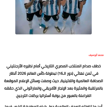
محمد أبو سيف
خطف صدام المنتخب المصري التاريخي أمام نظيره الأرجنتيني
في ثمن نهائي (دور الـ16) لبطولة كأس العالم 2026 أنظار
الصحافة العالمية واللاتينية، حيث وصفت وسائل الإعلام الموقعة
بالمرتقبة والمثيرة بعد الإنجاز الأفريقي والماراثوني الذي حققه
الفراعنة بالعبور من بوابة أستراليا بركلات الترجيح.
​أبرز ما تناولته الصحف العالمية حول هذه المواجهة تلخص فيما