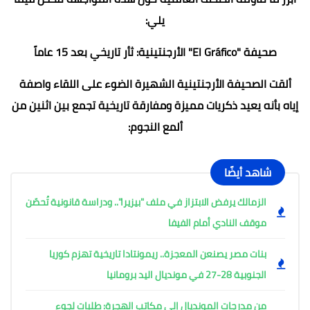
يلي:
​صحيفة "El Gráfico" الأرجنتينية: ثأر تاريخي بعد 15 عاماً
​ألقت الصحيفة الأرجنتينية الشهيرة الضوء على اللقاء واصفة
إياه بأنه يعيد ذكريات مميزة ومفارقة تاريخية تجمع بين اثنين من
ألمع النجوم:
شاهد أيضًا
الزمالك يرفض الابتزاز في ملف "بيزيرا".. ودراسة قانونية تُحصّن
موقف النادي أمام الفيفا
بنات مصر يصنعن المعجزة.. ريمونتادا تاريخية تهزم كوريا
الجنوبية 28-27 في مونديال اليد برومانيا
من مدرجات المونديال إلى مكاتب الهجرة: طلبات لجوء