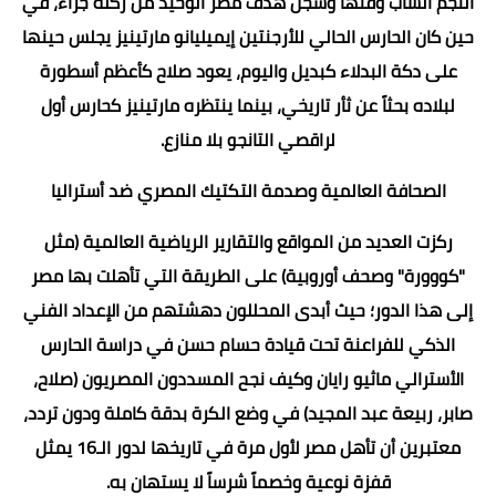
النجم الشاب وقتها وسجل هدف مصر الوحيد من ركلة جزاء، في
حين كان الحارس الحالي للأرجنتين إيميليانو مارتينيز يجلس حينها
على دكة البدلاء كبديل واليوم، يعود صلاح كأعظم أسطورة
لبلاده بحثاً عن ثأر تاريخي، بينما ينتظره مارتينيز كحارس أول
لراقصي التانجو بلا منازع.
​الصحافة العالمية وصدمة التكتيك المصري ضد أستراليا
​ركزت العديد من المواقع والتقارير الرياضية العالمية (مثل
"كووورة" وصحف أوروبية) على الطريقة التي تأهلت بها مصر
إلى هذا الدور؛ حيث أبدى المحللون دهشتهم من الإعداد الفني
الذكي للفراعنة تحت قيادة حسام حسن في دراسة الحارس
الأسترالي ماثيو رايان وكيف نجح المسددون المصريون (صلاح،
صابر، ربيعة عبد المجيد) في وضع الكرة بدقة كاملة ودون تردد،
معتبرين أن تأهل مصر لأول مرة في تاريخها لدور الـ16 يمثل
قفزة نوعية وخصماً شرساً لا يستهان به.