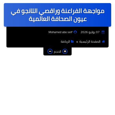
عربى
مواجهة الفراعنة وراقصي التانجو في
عالمى
عيون الصحافة العالمية
الرياضة
07 يوليو 2026
Mohamed abo seif
حوادث وقضايا
الصفحة الرئيسية
الرياضة
فن
الحجم
التعليم
تكنولوجيا
السياحة والفنادق