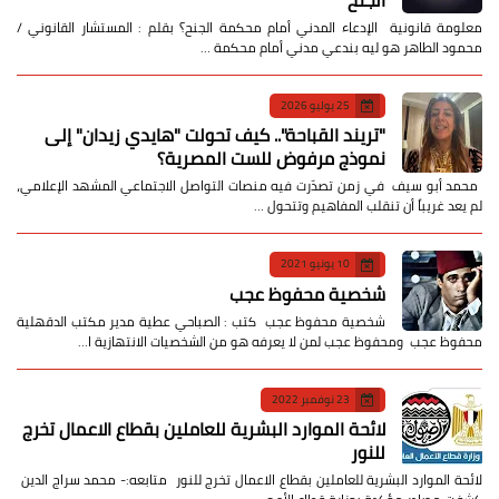
معلومة قانونية الإدعاء المدني أمام محكمة الجنح؟ بقلم : المستشار القانوني /
محمود الطاهر هو ليه بندعي مدني أمام محكمة …
25 يوليو 2026
​"تريند القباحة".. كيف تحولت "هايدي زيدان" إلى
نموذج مرفوض للست المصرية؟
​ محمد أبو سيف ​في زمن تصدّرت فيه منصات التواصل الاجتماعي المشهد الإعلامي،
لم يعد غريباً أن تنقلب المفاهيم وتتحول …
10 يونيو 2021
شخصية محفوظ عجب
شخصية محفوظ عجب كتب : الصباحي عطية مدير مكتب الدقهلية
محفوظ عجب ومحفوظ عجب لمن لا يعرفه هو من الشخصيات الانتهازية ا…
23 نوفمبر 2022
لائحة الموارد البشرية للعاملين بقطاع الاعمال تخرج
للنور
لائحة الموارد البشرية للعاملين بقطاع الاعمال تخرج للنور متابعه:- محمد سراج الدين