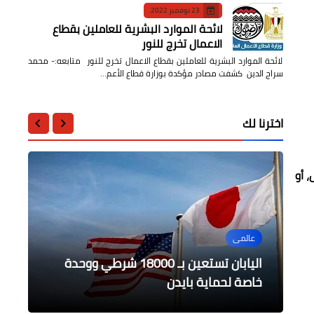
23 نوفمبر 2022
لائحة الموارد البشرية للعاملين بقطاع
الاعمال تخرج للنور
لائحة الموارد البشرية للعاملين بقطاع الاعمال تخرج للنور متابعه:- محمد
سراج الدين كشفت مصادر مؤكدة بوزارة قطاع الأعم…
اخترنا لك
 أو
....
عالمى
محافظات
الرياضة
محافظات
تكثيف حملات المتابعة والمرور على
اليابان تستعين بـ 18000 شرطي ووحدة
قافلة طبية بعدد من الهيئات بمحافظة
الجيزة
خاصة لحماية بايدن
القطاعات الحكومية
تركيب كشافات ليد جديدة
اساطير كرة القدم العالمية