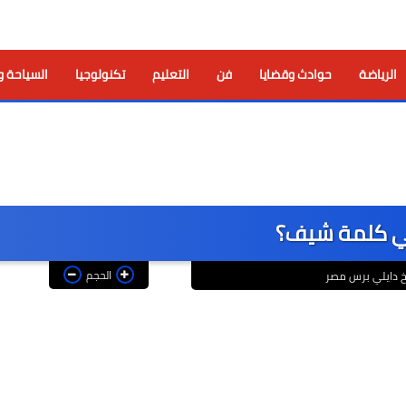
الرياضة
حوادث وقضايا
فن
التعليم
تكنولوجيا
السياحة و
ني كلمة شيف؟
الحجم
 دايلي برس مصر