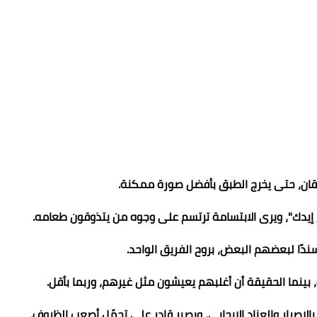
تقان، حتى يخرج الطبق بأفضل صورة ممكنة.
يدك"، ويرى الابتسامة ترتسم على وجوه من يتذوقون طعامه.
ًا لبعضهم البعض، بروح الفريق الواحد.
بينما الحقيقة أن أغلبهم يعيشون مثل غيرهم، وربما بأقل.
إصرار والعناد الإيجابي، وبصبرٍ قادر على تحمّل أصعب الظروف.