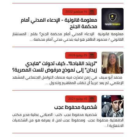
14 سبتمبر 2022
معلومة قانونية - الإدعاء المدني أمام
محكمة الجنح
معلومة قانونية الإدعاء المدني أمام محكمة الجنح؟ بقلم : المستشار
القانوني / محمود الطاهر هو ليه بندعي مدني أمام محكمة …
25 يوليو 2026
​"تريند القباحة".. كيف تحولت "هايدي
زيدان" إلى نموذج مرفوض للست المصرية؟
​ محمد أبو سيف ​في زمن تصدّرت فيه منصات التواصل الاجتماعي المشهد
الإعلامي، لم يعد غريباً أن تنقلب المفاهيم وتتحول …
10 يونيو 2021
شخصية محفوظ عجب
شخصية محفوظ عجب كتب : الصباحي عطية مدير مكتب
الدقهلية محفوظ عجب ومحفوظ عجب لمن لا يعرفه هو من الشخصيات
الانتهازية ا…