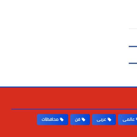
عالمى
عربى
فن
محافظات