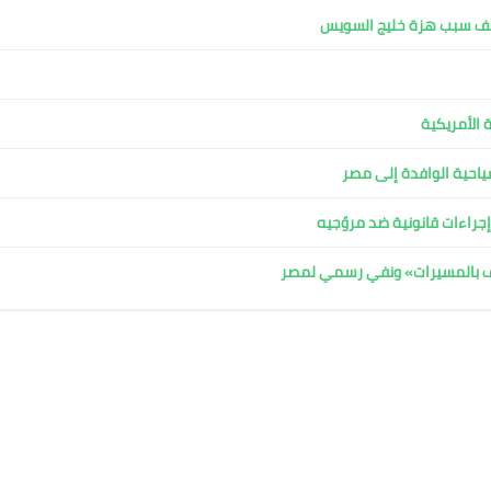
كشف سبب هزة خليج السويس
 الأمريكية
لسياحية الوافدة إلى مصر
جراءات قانونية ضد مروّجيه
اف بالمسيرات» ونفي رسمي لمصر