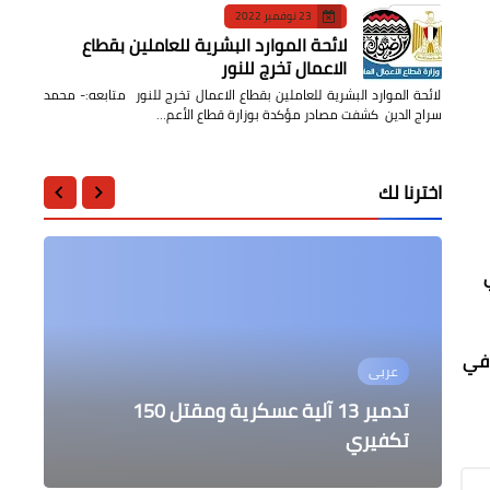
23 نوفمبر 2022
لائحة الموارد البشرية للعاملين بقطاع
الاعمال تخرج للنور
لائحة الموارد البشرية للعاملين بقطاع الاعمال تخرج للنور متابعه:- محمد
سراج الدين كشفت مصادر مؤكدة بوزارة قطاع الأعم…
اخترنا لك
 في
عربى
عربى
عالمى
عالمى
عالمى
تدمير 13 آلية عسكرية ومقتل 150
واقعة غريبة اعتراف مواطن أمريكي
إعتقال جزائري يشتبه في تورطه بقتل
إنقاذ 310 مهاجراً بالهجرة غير الشرعية
تكفيري
بسواحل المغرب
جمال بن اسماعيل
دعمه لداعش و تمويله لهم
منع سفير فنزويلا من مغادرة بيرو