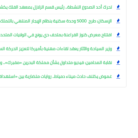
تحرك أحد الصدوع النشطة.. رئيس قسم الزلازل بمعهد الفلك ي
الإسكان: طرح 5000 وحدة سكنية بنظام الإيجار المنتهي بالتملك
افتتاح معرض كنوز الفراعنة بمتحف دي يونج في الولايات المتحدة
وزير السياحة والآثار يعقد لقاءات مهنية بأميركا لتعزيز الحركة ا
نقابة المحامين: فيديو متداول بشأن مملكة البحرين «مفبرك».. وإ
غموض يكتنف حادث ميناء دمياط.. روايات متضاربة بين «استهد