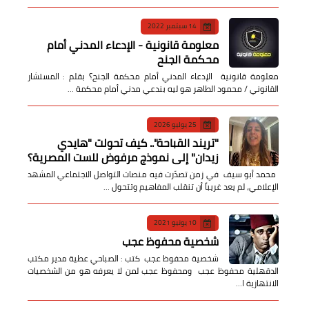
14 سبتمبر 2022
معلومة قانونية - الإدعاء المدني أمام
محكمة الجنح
معلومة قانونية الإدعاء المدني أمام محكمة الجنح؟ بقلم : المستشار
القانوني / محمود الطاهر هو ليه بندعي مدني أمام محكمة …
25 يوليو 2026
​"تريند القباحة".. كيف تحولت "هايدي
زيدان" إلى نموذج مرفوض للست المصرية؟
​ محمد أبو سيف ​في زمن تصدّرت فيه منصات التواصل الاجتماعي المشهد
الإعلامي، لم يعد غريباً أن تنقلب المفاهيم وتتحول …
10 يونيو 2021
شخصية محفوظ عجب
شخصية محفوظ عجب كتب : الصباحي عطية مدير مكتب
الدقهلية محفوظ عجب ومحفوظ عجب لمن لا يعرفه هو من الشخصيات
الانتهازية ا…