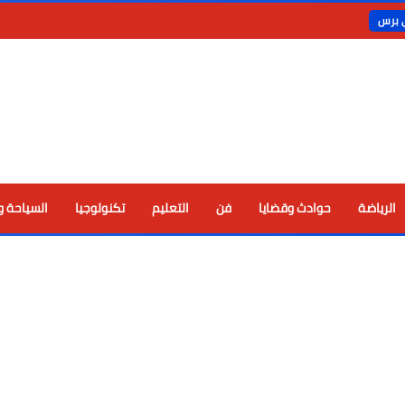
ي برس
الرياضة
حوادث وقضايا
فن
التعليم
تكنولوجيا
السياحة و