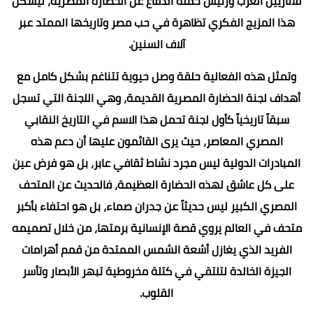
للأثاريين العرب ورئيس حملة الدفاع عن الحضارة المصرية، ليشكل
هذا المزيج الفكري تظاهرة في حب مصر وتاريخها الممتد عبر
آلاف السنين.
وتمثل هذه الفعالية حلقة وصل حيوية تتناغم بشكل كامل مع
أهداف لجنة الحضارة المصرية القديمة، وهي اللجنة التي تسجل
سبقاً تاريخياً كأول لجنة تحمل هذا الاسم في التاريخ النقابي
المصري المعاصر، حيث يرى القائمون عليها أن دعم هذه
المبادرات الدولية ليس مجرد نشاط ثقافي عابر، بل هو فرض عين
على كل عاشق لهذه الحضارة العظيمة، فالحديث عن المتحف
المصري الكبير ليس حديثاً عن جدران صماء، بل هو احتفاء بأكبر
متحف في العالم يروي قصة الإنسانية برمتها، من خلال تصميمه
الفريد الذي يغازل أشعة الشمس الممتدة من قمم أهرامات
الجيزة الخالدة لتلتقي في كتلة مخروطية تبهر الأبصار وتأسر
القلوب.