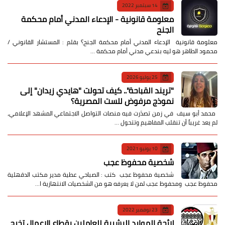
14 سبتمبر 2022
معلومة قانونية - الإدعاء المدني أمام محكمة
الجنح
معلومة قانونية الإدعاء المدني أمام محكمة الجنح؟ بقلم : المستشار القانوني /
محمود الطاهر هو ليه بندعي مدني أمام محكمة …
25 يوليو 2026
​"تريند القباحة".. كيف تحولت "هايدي زيدان" إلى
نموذج مرفوض للست المصرية؟
​ محمد أبو سيف ​في زمن تصدّرت فيه منصات التواصل الاجتماعي المشهد الإعلامي،
لم يعد غريباً أن تنقلب المفاهيم وتتحول …
10 يونيو 2021
شخصية محفوظ عجب
شخصية محفوظ عجب كتب : الصباحي عطية مدير مكتب الدقهلية
محفوظ عجب ومحفوظ عجب لمن لا يعرفه هو من الشخصيات الانتهازية ا…
23 نوفمبر 2022
لائحة الموارد البشرية للعاملين بقطاع الاعمال تخرج