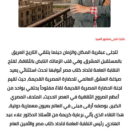
كتبت /منى منصور السيد
تتجلى عبقرية المكان والزمان حينما يلتقي التاريخ العريق
بالمستقبل المشرق، وفي قلب الزمالك النابض بالثقافة، تفتح
النقابة العامة لاتحاد كتاب مصر أبوابها لحدث استثنائي يعيد
صياغة العشق العالمي للحضارة المصرية القديمة، حيث تقيم
لجنة الحضارة المصرية القديمة لقاءً مفتوحاً يحتفي بواحد من
أعظم الصروح الثقافية في العصر الحديث، المتحف المصري
الكبير، بوصفه أرقى مبنى في العالم بعيون معمارية دولية،
هذا اللقاء الذي يأتي برعاية كريمة من الأستاذ الدكتور علاء عبد
الهادي، رئيس النقابة العامة لاتحاد كتاب مصر والأمين العام