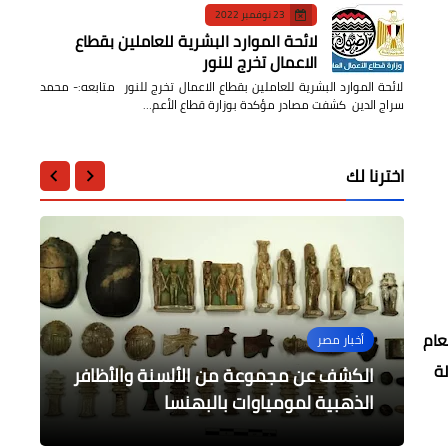
23 نوفمبر 2022
لائحة الموارد البشرية للعاملين بقطاع
الاعمال تخرج للنور
لائحة الموارد البشرية للعاملين بقطاع الاعمال تخرج للنور متابعه:- محمد
سراج الدين كشفت مصادر مؤكدة بوزارة قطاع الأعم…
اخترنا لك
عام
مقالات
الرياضة
منوعات
أخبار مصر
مقالات
لة
يوم مع الملائكة في فرانكو تياترو
اشتعال في دوري الأبطال ومواجهات
كيفية وضع أهداف ذات مغزى لتحقق ما
الكشف عن مجموعة من الألسنة والأظافر
أكاديمي
تريد في حياتك
المواجهة الكبرى
نارية في غياب الأسد
الذهبية لمومياوات بالبهنسا