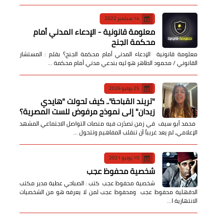
14 سبتمبر 2022
معلومة قانونية - الإدعاء المدني أمام
محكمة الجنح
معلومة قانونية الإدعاء المدني أمام محكمة الجنح؟ بقلم : المستشار
القانوني / محمود الطاهر هو ليه بندعي مدني أمام محكمة …
25 يوليو 2026
​"تريند القباحة".. كيف تحولت "هايدي
زيدان" إلى نموذج مرفوض للست المصرية؟
​ محمد أبو سيف ​في زمن تصدّرت فيه منصات التواصل الاجتماعي المشهد
الإعلامي، لم يعد غريباً أن تنقلب المفاهيم وتتحول …
10 يونيو 2021
شخصية محفوظ عجب
شخصية محفوظ عجب كتب : الصباحي عطية مدير مكتب
الدقهلية محفوظ عجب ومحفوظ عجب لمن لا يعرفه هو من الشخصيات
الانتهازية ا…