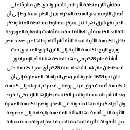
مفتش آثار بمنطقة آثار البحر الأحمر والذى كان مشرفًا على
أعمال الترميم بدير السيده العذراء بجبل الطير بسمالوط إلى أن
الدير يقع شرق نهر النيل بمركز سمالوط بمحافظة المنيا وتذكر
التقاليد الكنسية أن العائلة المقدسة أقامت بالمغارة الموجودة
داخل الكنيسة الأثرية لمدة ثلاثة أيام أثناء رحلتها عبر صعيد مصر
ويرجع تاريخ الكنيسة الأثرية إلى القرن الرابع الميلادي حيث
أُنشئت عام 328م في عهد الملكة هيلانة أم الإمبراطور
قسطنطين عام 44 للشهداء سنة 328م أى عمر الكنيسة حتى
الآن نحو 1698 عام وتشير بعض الدراسات المعمارية إلى أن
الكنيسة أقيمت فوق مبنى روماني قديم تم تحويله إلى كنيسة
بعد انتشار المسيحية وتتميز الكنيسة بطرازها البازيليكي الفريد
وان أجزاء كبيرة منها منحوتة في الصخر، وتضم الكنيسة المغارة
الأثرية التي أقامت بها العائلة المقدسة بالإضافة إلى مجموعة
من الأيقونات الأثرية المهمة للسيدة العذراء والقديسة دميانة