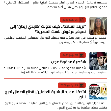
معلومة قانونية الإدعاء المدني أمام محكمة الجنح؟ بقلم : المستشار القانوني /
محمود الطاهر هو ليه بندعي مدني أمام محكمة …
25 يوليو 2026
​"تريند القباحة".. كيف تحولت "هايدي زيدان" إلى
نموذج مرفوض للست المصرية؟
​ محمد أبو سيف ​في زمن تصدّرت فيه منصات التواصل الاجتماعي المشهد الإعلامي،
لم يعد غريباً أن تنقلب المفاهيم وتتحول …
10 يونيو 2021
شخصية محفوظ عجب
شخصية محفوظ عجب كتب : الصباحي عطية مدير مكتب الدقهلية
محفوظ عجب ومحفوظ عجب لمن لا يعرفه هو من الشخصيات الانتهازية ا…
23 نوفمبر 2022
لائحة الموارد البشرية للعاملين بقطاع الاعمال تخرج
للنور
لائحة الموارد البشرية للعاملين بقطاع الاعمال تخرج للنور متابعه:- محمد سراج الدين
كشفت مصادر مؤكدة بوزارة قطاع الأعم…