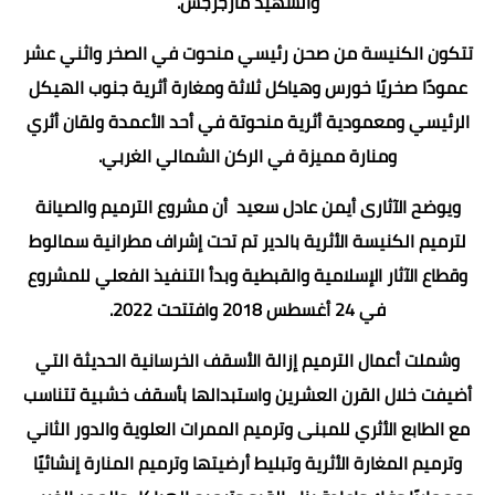
والشهيد مارجرجس.
تتكون الكنيسة من صحن رئيسي منحوت في الصخر واثني عشر
عمودًا صخريًا خورس وهياكل ثلاثة ومغارة أثرية جنوب الهيكل
الرئيسي ومعمودية أثرية منحوتة في أحد الأعمدة ولقان أثري
ومنارة مميزة في الركن الشمالي الغربي.
ويوضح الآثارى أيمن عادل سعيد أن مشروع الترميم والصيانة
لترميم الكنيسة الأثرية بالدير تم تحت إشراف مطرانية سمالوط
وقطاع الآثار الإسلامية والقبطية وبدأ التنفيذ الفعلي للمشروع
في 24 أغسطس 2018 وافتتحت 2022.
وشملت أعمال الترميم إزالة الأسقف الخرسانية الحديثة التي
أضيفت خلال القرن العشرين واستبدالها بأسقف خشبية تتناسب
مع الطابع الأثري للمبنى وترميم الممرات العلوية والدور الثاني
وترميم المغارة الأثرية وتبليط أرضيتها وترميم المنارة إنشائيًا