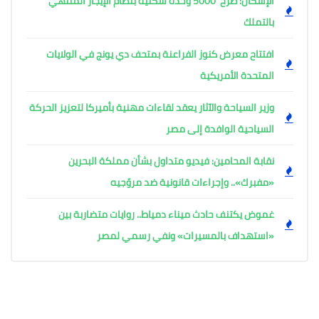
الإسكان: طرح 5000 وحدة سكنية بنظام الإيجار المنتهي
بالتملك
افتتاح معرض كنوز الفراعنة بمتحف دي يونج في الولايات
المتحدة الأمريكية
وزير السياحة والآثار يعقد لقاءات مهنية بأميركا لتعزيز الحركة
السياحية الوافدة إلى مصر
نقابة المحامين: فيديو متداول بشأن مملكة البحرين
«مفبرك».. وإجراءات قانونية ضد مروّجيه
غموض يكتنف حادث ميناء دمياط.. روايات متضاربة بين
«استهداف بالمسيرات» ونفي رسمي لمصر