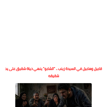
قابيل وهابيل في السيدة زينب .. "الشابو" ينهي حياة شقيق على يد
شقيقه