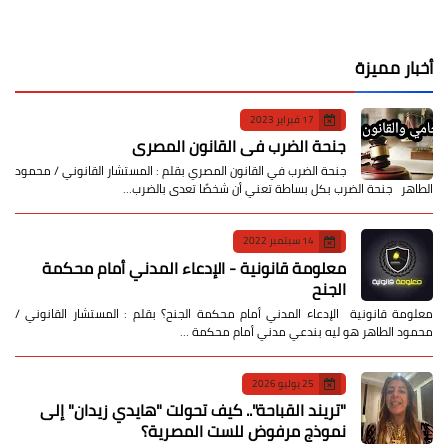
أخبار مميزة
17 فبراير 2023
جنحة الضرب في القانون المصري
جنحة الضرب في القانون المصري بقلم : المستشار القانوني / محمود
الطاهر جنحة الضرب بكل بساطة تعني أن شخصًا تعدى بالضرب…
14 سبتمبر 2022
معلومة قانونية - الإدعاء المدني أمام محكمة
الجنح
معلومة قانونية الإدعاء المدني أمام محكمة الجنح؟ بقلم : المستشار القانوني /
محمود الطاهر هو ليه بندعي مدني أمام محكمة …
25 يوليو 2026
​"تريند القباحة".. كيف تحولت "هايدي زيدان" إلى
نموذج مرفوض للست المصرية؟