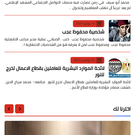
​ محمد أبو سيف ​في زمن تصدّرت فيه منصات التواصل الاجتماعي المشهد الإعلامي،
لم يعد غريباً أن تنقلب المفاهيم وتتحول …
10 يونيو 2021
شخصية محفوظ عجب
شخصية محفوظ عجب كتب : الصباحي عطية مدير مكتب الدقهلية
محفوظ عجب ومحفوظ عجب لمن لا يعرفه هو من الشخصيات الانتهازية ا…
23 نوفمبر 2022
لائحة الموارد البشرية للعاملين بقطاع الاعمال تخرج
للنور
لائحة الموارد البشرية للعاملين بقطاع الاعمال تخرج للنور متابعه:- محمد سراج الدين
كشفت مصادر مؤكدة بوزارة قطاع الأعم…
اخترنا لك