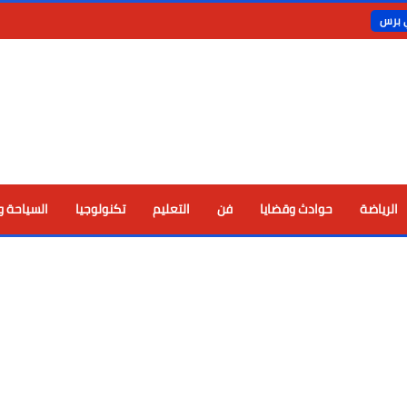
ي برس
الرياضة
حوادث وقضايا
فن
التعليم
تكنولوجيا
السياحة و