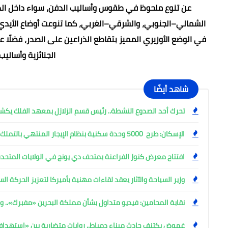
عن تنوع ملحوظ في طقوس وأساليب الدفن، سواء داخل الدفنا
الشمالي–الجنوبي، والشرقي–الغربي، كما تنوعت أوضاع الأيدي
في الوضع الأوزيري المميز بتقاطع الذراعين على الصدر، فضلًا
الجنائزية وأسالي
شاهد أيضًا
تحرك أحد الصدوع النشطة.. رئيس قسم الزلازل بمعهد الفلك ي
الإسكان: طرح 5000 وحدة سكنية بنظام الإيجار المنتهي بالتملك
افتتاح معرض كنوز الفراعنة بمتحف دي يونج في الولايات المتحدة
وزير السياحة والآثار يعقد لقاءات مهنية بأميركا لتعزيز الحركة ا
نقابة المحامين: فيديو متداول بشأن مملكة البحرين «مفبرك».. وإ
غموض يكتنف حادث ميناء دمياط.. روايات متضاربة بين «استهد