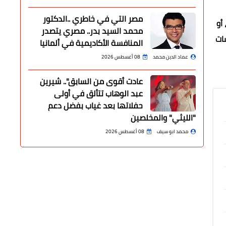
مصر التي في خاطري ..الدكتور
أو
محمد السيد بدر.. مصري يتصدر
ات
المنافسة الأكاديمية في ألمانيا
عماد الدين محمد
08 أغسطس 2026
عادت أقوى من السابق".. شيرين
عبد الوهاب تتألق في أولى
حفلاتها بعد غياب بفضل دعم
"الليثي" والمخلصين
محمد ابو سيف
08 أغسطس 2026