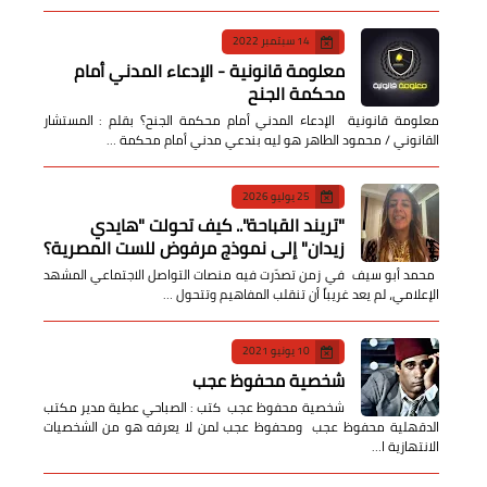
14 سبتمبر 2022
معلومة قانونية - الإدعاء المدني أمام
محكمة الجنح
معلومة قانونية الإدعاء المدني أمام محكمة الجنح؟ بقلم : المستشار
القانوني / محمود الطاهر هو ليه بندعي مدني أمام محكمة …
25 يوليو 2026
​"تريند القباحة".. كيف تحولت "هايدي
زيدان" إلى نموذج مرفوض للست المصرية؟
​ محمد أبو سيف ​في زمن تصدّرت فيه منصات التواصل الاجتماعي المشهد
الإعلامي، لم يعد غريباً أن تنقلب المفاهيم وتتحول …
10 يونيو 2021
شخصية محفوظ عجب
شخصية محفوظ عجب كتب : الصباحي عطية مدير مكتب
الدقهلية محفوظ عجب ومحفوظ عجب لمن لا يعرفه هو من الشخصيات
الانتهازية ا…