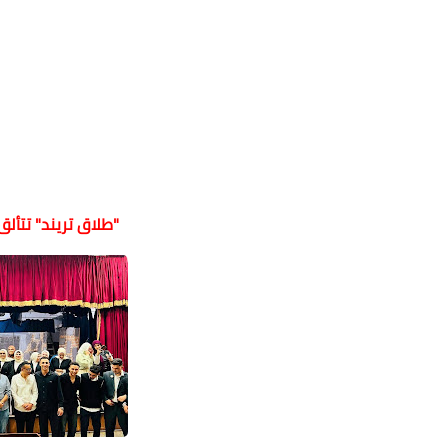
"طلاق تريند" تتأل