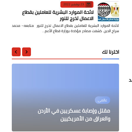
23 نوفمبر 2022
لائحة الموارد البشرية للعاملين بقطاع
الاعمال تخرج للنور
لائحة الموارد البشرية للعاملين بقطاع الاعمال تخرج للنور متابعه:- محمد
سراج الدين كشفت مصادر مؤكدة بوزارة قطاع الأعم…
اخترنا لك
د
الرياضة
عالمى
مقالات
الرياضة
محافظات
إسبانيا تعانق المجد العالمي للمرة
مقتل وإصابة عسكريين في الأردن
الثانية.. وتسقط الأرجنتين في نهائي
محافظ الجيزة يطيح بمسؤول إشغالات
بالفيديو التفاصيل الكاملة لما حدث من
الدكتور يوسف العميري | يكتب | الصمت
مونديال 2026م
أخطر من الصواريخ
والعراق من الأمريكيين
بولاق الدكرور في جولة مفاجئة
جماهير الأرجنتين بعد خسارة النهائي