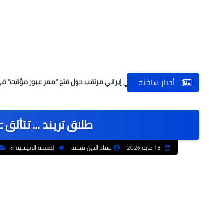
أخبار ساخنة
عاجل | بيان عماني إيراني مرتقب حول فتح "ممر عبور مؤقت" في مضيق هرمز
طلاق تريند ... تتأل
13 مايو 2026
عماد الدين محمد
الصفحة الرئيسية