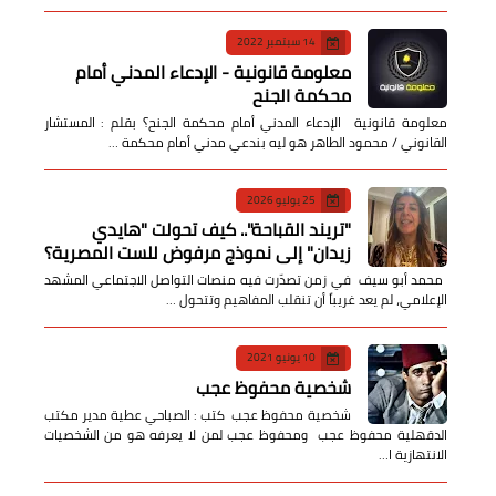
14 سبتمبر 2022
معلومة قانونية - الإدعاء المدني أمام
محكمة الجنح
معلومة قانونية الإدعاء المدني أمام محكمة الجنح؟ بقلم : المستشار
القانوني / محمود الطاهر هو ليه بندعي مدني أمام محكمة …
25 يوليو 2026
​"تريند القباحة".. كيف تحولت "هايدي
زيدان" إلى نموذج مرفوض للست المصرية؟
​ محمد أبو سيف ​في زمن تصدّرت فيه منصات التواصل الاجتماعي المشهد
الإعلامي، لم يعد غريباً أن تنقلب المفاهيم وتتحول …
10 يونيو 2021
شخصية محفوظ عجب
شخصية محفوظ عجب كتب : الصباحي عطية مدير مكتب
الدقهلية محفوظ عجب ومحفوظ عجب لمن لا يعرفه هو من الشخصيات
الانتهازية ا…