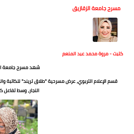
مسرح جامعة الزقازيق
كتبت - مروة محمد عبد المنعم
شهد مسرح جامعة الزق
قسم الإعلام التربوي، عرض مسرحية "طلاق تريند" للكاتبة وال
النجار، وسط تفاعل ك