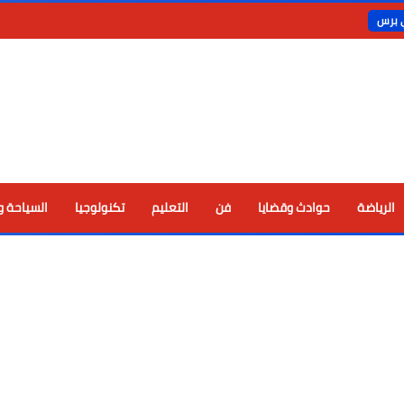
ي برس
الرياضة
حوادث وقضايا
فن
التعليم
تكنولوجيا
السياحة و