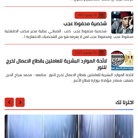
10 يونيو 2021
شخصية محفوظ عجب
شخصية محفوظ عجب كتب : الصباحي عطية مدير مكتب الدقهلية
محفوظ عجب ومحفوظ عجب لمن لا يعرفه هو من الشخصيات الانتهازية ا…
23 نوفمبر 2022
لائحة الموارد البشرية للعاملين بقطاع الاعمال تخرج
للنور
لائحة الموارد البشرية للعاملين بقطاع الاعمال تخرج للنور متابعه:- محمد سراج الدين
كشفت مصادر مؤكدة بوزارة قطاع الأعم…
اخترنا لك