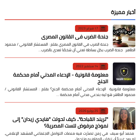
أخبار مميزة
17 فبراير 2023
جنحة الضرب في القانون المصري
جنحة الضرب في القانون المصري بقلم : المستشار القانوني / محمود
الطاهر جنحة الضرب بكل بساطة تعني أن شخصًا تعدى بالضرب…
14 سبتمبر 2022
معلومة قانونية - الإدعاء المدني أمام محكمة
الجنح
معلومة قانونية الإدعاء المدني أمام محكمة الجنح؟ بقلم : المستشار القانوني /
محمود الطاهر هو ليه بندعي مدني أمام محكمة …
25 يوليو 2026
​"تريند القباحة".. كيف تحولت "هايدي زيدان" إلى
نموذج مرفوض للست المصرية؟
​ محمد أبو سيف ​في زمن تصدّرت فيه منصات التواصل الاجتماعي المشهد الإعلامي،
لم يعد غريباً أن تنقلب المفاهيم وتتحول …